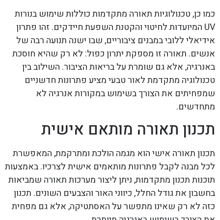
כמו כן, טכנולוגיות תאורה מתקדמות כוללות שימוש בנורות
UV המיועדות לחיטוי והקטנת השפעת חיידקים. זהו פתרון
אידיאלי ללובי במבנים ציבוריים, שבו ישנה תנועה רבה של
אנשים. תאורה זו מספקת יתרון כפול: לא רק שהיא חוסכת
באנרגיה, אלא גם שומרת על בריאות הציבור. השילוב בין
טכנולוגיה מתקדמת לאור טבעי מציע פתרונות חדשניים
שמפחיתים את הצורך בשימוש במקורות אנרגיה לא
מתחדשים.
תכנון תאורה מותאם אישית
תכנון תאורה אישי הוא מגמה הולכת ומתרקמת, המאפשרת
לכל מבנה לקבל פתרונות מותאמים אישית לצרכיו. באמצעות
תוכנות תכנון מתקדמות, ניתן ליצור מערכות תאורה שמביאות
בחשבון את גודל החלל, כיווני האור והצבעים השונים. תכנון
כזה לא רק שאינו מתפשר על האסתטיקה, אלא גם מפחית
את הצורך בשימוש באנרגיה מיותרת.