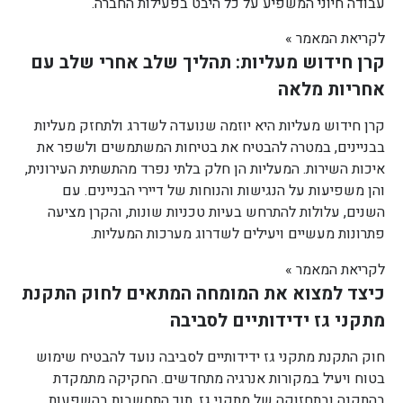
עבודה חיוני המשפיע על כל היבט בפעילות החברה.
לקריאת המאמר »
קרן חידוש מעליות: תהליך שלב אחרי שלב עם
אחריות מלאה
קרן חידוש מעליות היא יוזמה שנועדה לשדרג ולתחזק מעליות
בבניינים, במטרה להבטיח את בטיחות המשתמשים ולשפר את
איכות השירות. המעליות הן חלק בלתי נפרד מהתשתית העירונית,
והן משפיעות על הנגישות והנוחות של דיירי הבניינים. עם
השנים, עלולות להתרחש בעיות טכניות שונות, והקרן מציעה
פתרונות מעשיים ויעילים לשדרוג מערכות המעליות.
לקריאת המאמר »
כיצד למצוא את המומחה המתאים לחוק התקנת
מתקני גז ידידותיים לסביבה
חוק התקנת מתקני גז ידידותיים לסביבה נועד להבטיח שימוש
בטוח ויעיל במקורות אנרגיה מתחדשים. החקיקה מתמקדת
בהתקנה ובתחזוקה של מתקני גז, תוך התחשבות בהשפעות