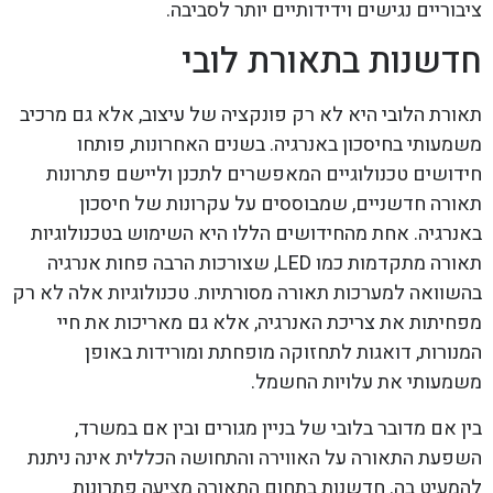
ציבוריים נגישים וידידותיים יותר לסביבה.
חדשנות בתאורת לובי
תאורת הלובי היא לא רק פונקציה של עיצוב, אלא גם מרכיב
משמעותי בחיסכון באנרגיה. בשנים האחרונות, פותחו
חידושים טכנולוגיים המאפשרים לתכנן וליישם פתרונות
תאורה חדשניים, שמבוססים על עקרונות של חיסכון
באנרגיה. אחת מהחידושים הללו היא השימוש בטכנולוגיות
תאורה מתקדמות כמו LED, שצורכות הרבה פחות אנרגיה
בהשוואה למערכות תאורה מסורתיות. טכנולוגיות אלה לא רק
מפחיתות את צריכת האנרגיה, אלא גם מאריכות את חיי
המנורות, דואגות לתחזוקה מופחתת ומורידות באופן
משמעותי את עלויות החשמל.
בין אם מדובר בלובי של בניין מגורים ובין אם במשרד,
השפעת התאורה על האווירה והתחושה הכללית אינה ניתנת
להמעיט בה. חדשנות בתחום התאורה מציעה פתרונות