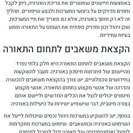
באמצעות חיישנים שמנטרים את צריכת האנרגיה, ניתן לקבל
נתונים מדויקים על ביצועי המערכות ולבצע שיפורים. תהליך
זה לא רק חוסך באנרגיה, אלא גם מאריך את חיי המערכות,
שכן ניהול נכון ומדויק מפחית את העומס על התאורה ומונע
בעיות עתידיות.
הקצאת משאבים לתחום התאורה
הקצאת משאבים לתחום התאורה היא חלק בלתי נפרד
מהיישום של פתרונות חיסכון באנרגיה. מעבר להשקעות
בחידושים טכנולוגיים, יש צורך בהקצאת משאבים להכשרה
והדרכה של אנשי מקצוע בתחום התאורה. אנשי מקצוע
מיומנים יכולים לנצל את הכלים החדשים וליישם אותם
בצורה מיטבית, דבר שישפיע ישירות על היעילות באנרגיה.
בנוסף, יש להשקיע במערכות ניהול נכסים שיכולות לייעל את
השימוש באנרגיה ובמשאבים. שימוש במערכות מתקדמות
לניהול ואופטימיזציה של תאורה יכול להוביל לחיסכון