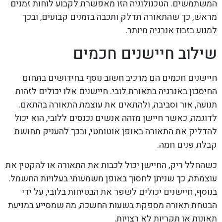
המשתמשים. הטכנולוגיה הזו מאפשרת לקבוע לוחות זמנים
מראש, כך שהתאורה תדלק ותכבה בזמנים קבועים, ובכך
למנוע בזבוז אנרגיה מיותר.
שילוב חיישנים חכמים
חיישנים חכמים הם מרכיב חשוב נוסף בחידושים בתחום
החיסכון באנרגיה בתאורת לובי. חיישנים אלו יכולים לזהות
תנועה, אור וסביבה, ולהתאים את עוצמת התאורה בהתאם.
לדוגמה, כאשר חיישן מזהה אנשים נכנסים ללובי, הוא יכול
להדליק את התאורה באופן אוטומטי, ובכך להעניק תחושת
קבלת פנים חמה.
כשהחלל ריק, החיישן יכול לכבות את התאורה או להקטין את
עוצמתה, כך שניתן לחסוך באופן משמעותי בעלויות החשמל.
בנוסף, חיישנים יכולים לשפר את הבטיחות בלובי, על ידי
הבטחת תאורה מספקת בשעות החשכה, מה שמסייע במניעת
תאונות או תקריות לא רצויות.