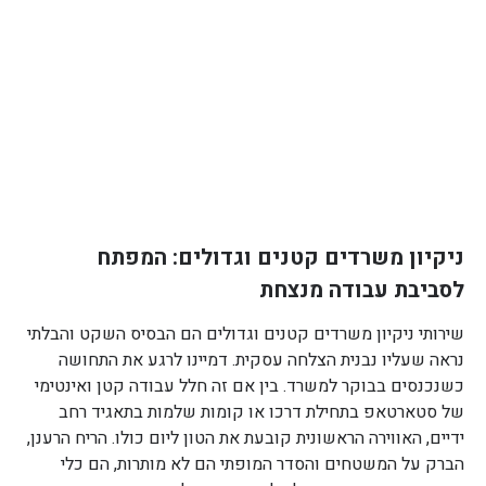
ניקיון משרדים קטנים וגדולים: המפתח
לסביבת עבודה מנצחת
שירותי ניקיון משרדים קטנים וגדולים הם הבסיס השקט והבלתי
נראה שעליו נבנית הצלחה עסקית. דמיינו לרגע את התחושה
כשנכנסים בבוקר למשרד. בין אם זה חלל עבודה קטן ואינטימי
של סטארטאפ בתחילת דרכו או קומות שלמות בתאגיד רחב
ידיים, האווירה הראשונית קובעת את הטון ליום כולו. הריח הרענן,
הברק על המשטחים והסדר המופתי הם לא מותרות, הם כלי