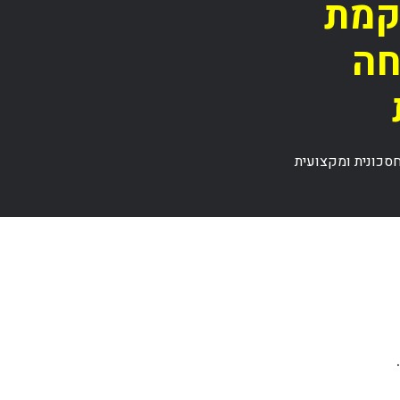
הקמת
חה