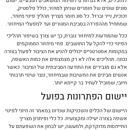
למזבלים, אלא גם תורם לשימור המשאבים הטבעיים. ישנם
סוגים שונים של חומרים שניתן למחזר, כולל פלסטיק,
זכוכית, נייר וברזל. כל סוג חומר מצריך תהליך פינוי מיוחד,
שמתחיל מההפרדה בסביבת המגורים ועד למפעלי המיחזור.
ככל שהמודעות למיחזור גוברת, כך יש צורך בשיפור תהליכי
הפינוי כדי להקל על התושבים. פחי מיחזור הממוקמים
במקומות אסטרטגיים יכולים להניע את הציבור לפעול בצורה
נכונה. תהליכים אלה לא רק מצמצמים את כמות האשפה,
אלא גם מגבירים את התודעה הסביבתית של הציבור. כאשר
אנשים מבינים את החשיבות שבמיחזור, נוצר שינוי תרבותי
חיובי, שמוביל לעתיד בר קיימא יותר.
יישום הפתרונות בפועל
היישום של הכלים והטכניקות שנדונו במאמר זה חיוני לפינוי
אשפה בצורה יעילה ומקצועית. כל כלי ופיתרון מצריך
התייחסות מדוקדקת, ולמעשה, יש לבחון את השפעתם על