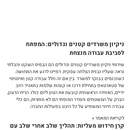
ניקיון משרדים קטנים וגדולים: המפתח
לסביבת עבודה מנצחת
שירותי ניקיון משרדים קטנים וגדולים הם הבסיס השקט והבלתי
נראה שעליו נבנית הצלחה עסקית. דמיינו לרגע את התחושה
כשנכנסים בבוקר למשרד. בין אם זה חלל עבודה קטן ואינטימי
של סטארטאפ בתחילת דרכו או קומות שלמות בתאגיד רחב
ידיים, האווירה הראשונית קובעת את הטון ליום כולו. הריח הרענן,
הברק על המשטחים והסדר המופתי הם לא מותרות, הם כלי
עבודה חיוני המשפיע על כל היבט בפעילות החברה.
לקריאת המאמר »
קרן חידוש מעליות: תהליך שלב אחרי שלב עם