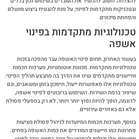
להצלחה. חשוב להכשיר את העובדים בשימוש נכון בכלים
ובטכניקות מתקדמות לפינוי, על מנת להבטיח ביצוע מושלם
והפחתת סיכונים.
טכנולוגיות מתקדמות בפינוי
אשפה
בעשור האחרון, תחום פינוי האשפה עבר מהפכה בזכות
טכנולוגיות מתקדמות. מכונות אוטומטיות, מערכות חכמות
וחיישנים מתקדמים שינו את הדרך בה מתבצע תהליך הפינוי.
טכנולוגיות אלו מאפשרות ייעול, חיסכון בזמן ומשאבים, וגם
שיפור ברמת השירות. השימוש ברובוטים לפינוי אשפה,
לדוגמה, הופך להיות נפוץ יותר ויותר, לא רק במפעלי פסולת
אלא גם באזורים עירוניים.
בנוסף, מערכות חכמות המיועדות לניהול פסולת מציעות
פתרונות כמו חיישנים המודדים את כמות האשפה בפחים.
חיישנים אלו יכולים להתריע על צורך בפינוי, ובכך למנוע