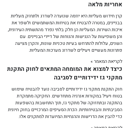
אחריות מלאה
קרן חידוש מעליות היא יוזמה שנועדה לשדרג ולתחזק מעליות
בבניינים, במטרה להבטיח את בטיחות המשתמשים ולשפר את
איכות השירות. המעליות הן חלק בלתי נפרד מהתשתית העירונית,
והן משפיעות על הנגישות והנוחות של דיירי הבניינים. עם
השנים, עלולות להתרחש בעיות טכניות שונות, והקרן מציעה
פתרונות מעשיים ויעילים לשדרוג מערכות המעליות.
לקריאת המאמר »
כיצד למצוא את המומחה המתאים לחוק התקנת
מתקני גז ידידותיים לסביבה
חוק התקנת מתקני גז ידידותיים לסביבה נועד להבטיח שימוש
בטוח ויעיל במקורות אנרגיה מתחדשים. החקיקה מתמקדת
בהתקנה ובתחזוקה של מתקני גז, תוך התחשבות בהשפעות
הסביבתיות והבטיחותיות. הכרת הסעיפים המרכזיים בחוק חיונית
כדי להבין את הדרישות וההנחיות המיועדות למתקנים אלו.
לקריאת המאמר »