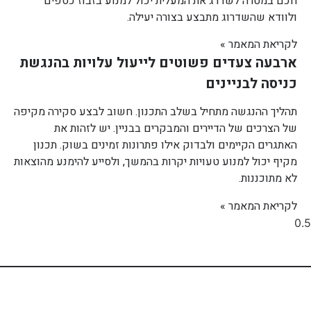
חכם במטרה לשדרג את המעלית יכול למנוע בזבוז כספים
ולוודא שהשדרוג מתבצע בצורה יעילה.
לקריאת המאמר »
ארבעה צעדים פשוטים לייעול עלויות בהנגשת
כניסה לבניינים
תהליך ההנגשה מתחיל בשלב התכנון. חשוב לבצע סקירה מקיפה
של הצרכים של הדיירים והמבקרים בבניין. יש לזהות את
האתגרים הקיימים ולבדוק אילו פתרונות זמינים בשוק. תכנון
מקיף יכול למנוע טעויות יקרות בהמשך, ולסייע להימנע מהוצאות
לא מתוכננות.
לקריאת המאמר »