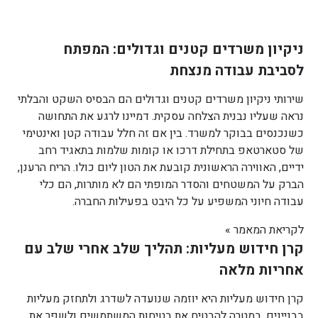
ניקיון משרדים קטנים וגדולים: המפתח
לסביבת עבודה מנצחת
שירותי ניקיון משרדים קטנים וגדולים הם הבסיס השקט והבלתי
נראה שעליו נבנית הצלחה עסקית. דמיינו לרגע את התחושה
כשנכנסים בבוקר למשרד. בין אם זה חלל עבודה קטן ואינטימי
של סטארטאפ בתחילת דרכו או קומות שלמות בתאגיד רחב
ידיים, האווירה הראשונית קובעת את הטון ליום כולו. הריח הרענן,
הברק על המשטחים והסדר המופתי הם לא מותרות, הם כלי
עבודה חיוני המשפיע על כל היבט בפעילות החברה.
לקריאת המאמר »
קרן חידוש מעליות: תהליך שלב אחרי שלב עם
אחריות מלאה
קרן חידוש מעליות היא יוזמה שנועדה לשדרג ולתחזק מעליות
בבניינים, במטרה להבטיח את בטיחות המשתמשים ולשפר את