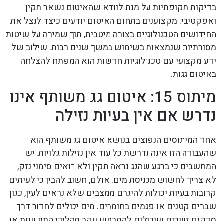
בדיקות תקופתיות על מנת לוודא שהאיטום נשאר תקין
ואפקטיבי. מקצוענים בתחום האיטום יודעים כיצד לנצל את
החידושים הטכנולוגיים בצורה מיטבית, תוך שמירה על שיטות
מסורתיות שנמצאות בשימוש במשך שנים רבות. שילוב של
ידע מקצועי עם טכנולוגיות חדשות הוא המפתח להצלחה
באיטום גגות.
מיתוס 15: איטום גג משותף אינו
נדרש אם אין בעיות נזילה
אחד המיתוסים הנפוצים בנושא איטום גג משותף הוא
שהעבודה הזו אינה נדרשת כל עוד אין נזילות גלויות. יש
המחשבים כי ברגע שהגג נראה תקין ולא רואים סימני נזק,
לא צריך לחשוש מכניסת מים. אולם, חשוב להבין כי לעיתים
קרובות בעיות יכולות להיגרם ממצבים שלא נראים לעין, כגון
שברים קטנים או פגמים בחומרים. מים יכולים לחדור דרך
סדקים זעירים שיכולים להתרחש עקב תהליכי התיישנות או