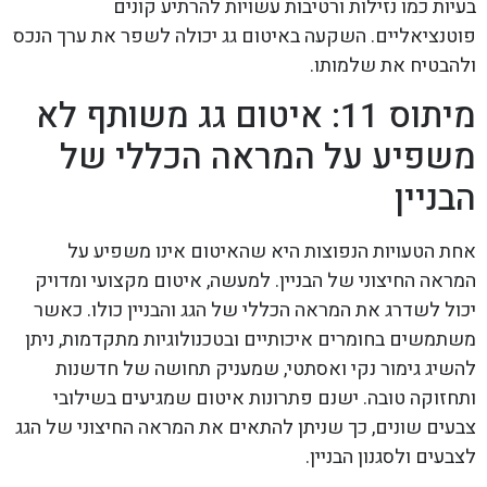
בעיות כמו נזילות ורטיבות עשויות להרתיע קונים
פוטנציאליים. השקעה באיטום גג יכולה לשפר את ערך הנכס
ולהבטיח את שלמותו.
מיתוס 11: איטום גג משותף לא
משפיע על המראה הכללי של
הבניין
אחת הטעויות הנפוצות היא שהאיטום אינו משפיע על
המראה החיצוני של הבניין. למעשה, איטום מקצועי ומדויק
יכול לשדרג את המראה הכללי של הגג והבניין כולו. כאשר
משתמשים בחומרים איכותיים ובטכנולוגיות מתקדמות, ניתן
להשיג גימור נקי ואסתטי, שמעניק תחושה של חדשנות
ותחזוקה טובה. ישנם פתרונות איטום שמגיעים בשילובי
צבעים שונים, כך שניתן להתאים את המראה החיצוני של הגג
לצבעים ולסגנון הבניין.