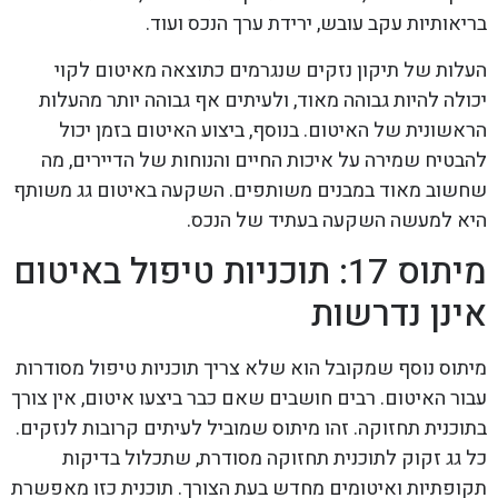
בריאותיות עקב עובש, ירידת ערך הנכס ועוד.
העלות של תיקון נזקים שנגרמים כתוצאה מאיטום לקוי
יכולה להיות גבוהה מאוד, ולעיתים אף גבוהה יותר מהעלות
הראשונית של האיטום. בנוסף, ביצוע האיטום בזמן יכול
להבטיח שמירה על איכות החיים והנוחות של הדיירים, מה
שחשוב מאוד במבנים משותפים. השקעה באיטום גג משותף
היא למעשה השקעה בעתיד של הנכס.
מיתוס 17: תוכניות טיפול באיטום
אינן נדרשות
מיתוס נוסף שמקובל הוא שלא צריך תוכניות טיפול מסודרות
עבור האיטום. רבים חושבים שאם כבר ביצעו איטום, אין צורך
בתוכנית תחזוקה. זהו מיתוס שמוביל לעיתים קרובות לנזקים.
כל גג זקוק לתוכנית תחזוקה מסודרת, שתכלול בדיקות
תקופתיות ואיטומים מחדש בעת הצורך. תוכנית כזו מאפשרת