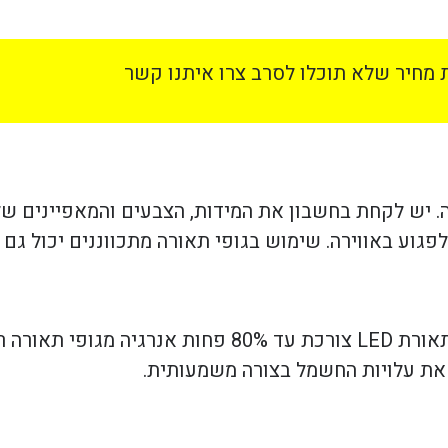
מחיר שלא תוכלו לסרב צרו איתנו קשר
יה. יש לקחת בחשבון את המידות, הצבעים והמאפיינים 
ע באווירה. שימוש בגופי תאורה מתכווננים יכול גם למ
טכנולוגיות LED מציעות פתרון מצוין לחיסכון באנרגיה. תאורת LED צו