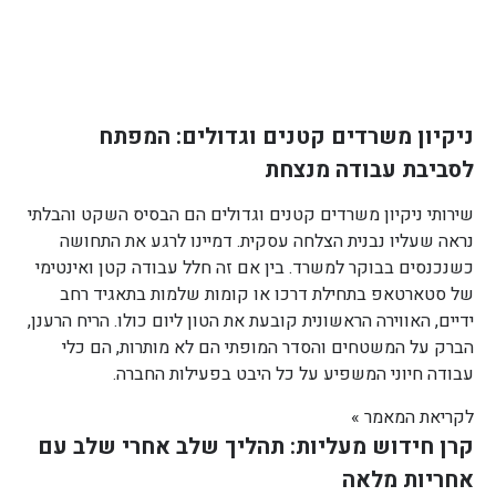
ניקיון משרדים קטנים וגדולים: המפתח
לסביבת עבודה מנצחת
שירותי ניקיון משרדים קטנים וגדולים הם הבסיס השקט והבלתי
נראה שעליו נבנית הצלחה עסקית. דמיינו לרגע את התחושה
כשנכנסים בבוקר למשרד. בין אם זה חלל עבודה קטן ואינטימי
של סטארטאפ בתחילת דרכו או קומות שלמות בתאגיד רחב
ידיים, האווירה הראשונית קובעת את הטון ליום כולו. הריח הרענן,
הברק על המשטחים והסדר המופתי הם לא מותרות, הם כלי
עבודה חיוני המשפיע על כל היבט בפעילות החברה.
לקריאת המאמר »
קרן חידוש מעליות: תהליך שלב אחרי שלב עם
אחריות מלאה