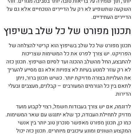
יותר, תוך שמירה על בריאות טובה יותר בסביבה מגורים. זוהי
השקעה שתשפיע לא רק על הדיירים הנוכחיים אלא גם על
הדיירים העתידיים.
תכנון מפורט של כל שלב בשיפוץ
תכנון מפורט של כל שלב בשיפוץ הוא קריטי להצלחה של
הפרויקט. יש צורך לפרט את כל המשימות שצריכות
להתבצע, החל מהשלב ההכנה ועד לסיום השיפוץ. תכנון כזה
לא רק עוזר למנוע בעיות לא צפויות אלא גם מסייע להעריך
את העלויות בצורה מדויקת יותר. כשיש תכנון ברור, ניתן
לתאם בין כל הגורמים המעורבים – קבלנים, מעצבים ובעלי
הדירות.
לדוגמה, אם יש צורך בעבודות חשמל, רצוי לקבוע מועד
מדויק לתחילת העבודה, כך שלא יתנגש עם שאר המשימות.
כמו כן, תכנון מפורט מאפשר סנכרון טוב יותר בין אנשי
המקצוע השונים ומונע עיכובים מיותרים. תכנון כזה יכול