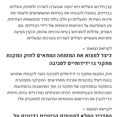
קרן חידוש מעליות היא יוזמה שנועדה לשדרג ולתחזק מעליות
בבניינים, במטרה להבטיח את בטיחות המשתמשים ולשפר את
איכות השירות. המעליות הן חלק בלתי נפרד מהתשתית העירונית,
והן משפיעות על הנגישות והנוחות של דיירי הבניינים. עם
השנים, עלולות להתרחש בעיות טכניות שונות, והקרן מציעה
פתרונות מעשיים ויעילים לשדרוג מערכות המעליות.
לקריאת המאמר »
כיצד למצוא את המומחה המתאים לחוק התקנת
מתקני גז ידידותיים לסביבה
חוק התקנת מתקני גז ידידותיים לסביבה נועד להבטיח שימוש
בטוח ויעיל במקורות אנרגיה מתחדשים. החקיקה מתמקדת
בהתקנה ובתחזוקה של מתקני גז, תוך התחשבות בהשפעות
הסביבתיות והבטיחותיות. הכרת הסעיפים המרכזיים בחוק חיונית
כדי להבין את הדרישות וההנחיות המיועדות למתקנים אלו.
לקריאת המאמר »
המדריך המלא למונחים קריטיים בדיונים על