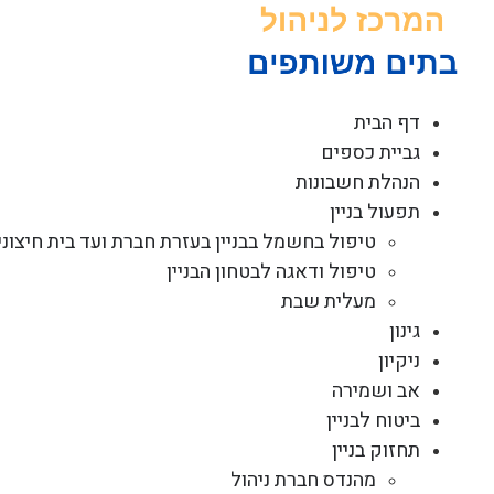
לג
תוכן
דף הבית
גביית כספים
הנהלת חשבונות
תפעול בניין
טיפול בחשמל בבניין בעזרת חברת ועד בית חיצוני
טיפול ודאגה לבטחון הבניין
מעלית שבת
גינון
ניקיון
אב ושמירה
ביטוח לבניין
תחזוק בניין
מהנדס חברת ניהול