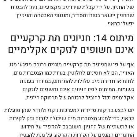
של החניון. על ידי קבלת שירותים מקצועיים, ניתן להבטיח
שהחניון יישאר בטוח ומסודר, ומנגנוני האבטחה והניקיון
יפעלו כראוי.
מיתוס 14: חניונים תת קרקעיים
אינם חשופים לנזקים אקלימיים
אף על פי שחניונים תת קרקעיים מוגנים ברובם מפגעי מזג
האוויר, הם לא חסינים לחלוטין. בעיות כמו הצטברות מים,
לחות או חדירת מים עלולות להתרחש, במיוחד בעונות
גשומות. המיתוס לפיו חניונים אינם נחשפים לנזקים
אקלימיים יכול להוביל להזנחה של תחזוקה חיונית.
יש לבצע בדיקות סדירות למערכות ניקוז ולוודא שהן פועלות
כראוי, כדי למנוע הצטברות מים שיכולה לגרום נזק לקירות
או לתשתיות של החניון. חשוב גם להקפיד על חידוש
החומרים המגנים על הקירות והקרקע, על מנת להבטיח