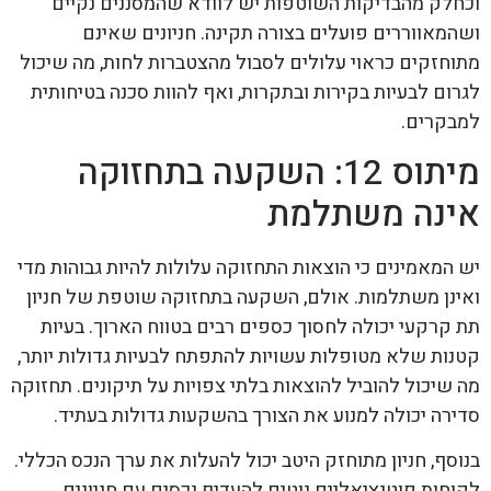
וכחלק מהבדיקות השוטפות יש לוודא שהמסננים נקיים
ושהמאווררים פועלים בצורה תקינה. חניונים שאינם
מתוחזקים כראוי עלולים לסבול מהצטברות לחות, מה שיכול
לגרום לבעיות בקירות ובתקרות, ואף להוות סכנה בטיחותית
למבקרים.
מיתוס 12: השקעה בתחזוקה
אינה משתלמת
יש המאמינים כי הוצאות התחזוקה עלולות להיות גבוהות מדי
ואינן משתלמות. אולם, השקעה בתחזוקה שוטפת של חניון
תת קרקעי יכולה לחסוך כספים רבים בטווח הארוך. בעיות
קטנות שלא מטופלות עשויות להתפתח לבעיות גדולות יותר,
מה שיכול להוביל להוצאות בלתי צפויות על תיקונים. תחזוקה
סדירה יכולה למנוע את הצורך בהשקעות גדולות בעתיד.
בנוסף, חניון מתוחזק היטב יכול להעלות את ערך הנכס הכללי.
לקוחות פוטנציאליים נוטים להעדיף נכסים עם חניונים