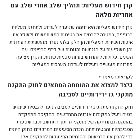
קרן חידוש מעליות: תהליך שלב אחרי שלב עם
אחריות מלאה
קרן חידוש מעליות היא יוזמה שנועדה לשדרג ולתחזק מעליות
בבניינים, במטרה להבטיח את בטיחות המשתמשים ולשפר את
איכות השירות. המעליות הן חלק בלתי נפרד מהתשתית העירונית,
והן משפיעות על הנגישות והנוחות של דיירי הבניינים. עם
השנים, עלולות להתרחש בעיות טכניות שונות, והקרן מציעה
פתרונות מעשיים ויעילים לשדרוג מערכות המעליות.
לקריאת המאמר »
כיצד למצוא את המומחה המתאים לחוק התקנת
מתקני גז ידידותיים לסביבה
חוק התקנת מתקני גז ידידותיים לסביבה נועד להבטיח שימוש
בטוח ויעיל במקורות אנרגיה מתחדשים. החקיקה מתמקדת
בהתקנה ובתחזוקה של מתקני גז, תוך התחשבות בהשפעות
הסביבתיות והבטיחותיות. הכרת הסעיפים המרכזיים בחוק חיונית
כדי להבין את הדרישות וההנחיות המיועדות למתקנים אלו.