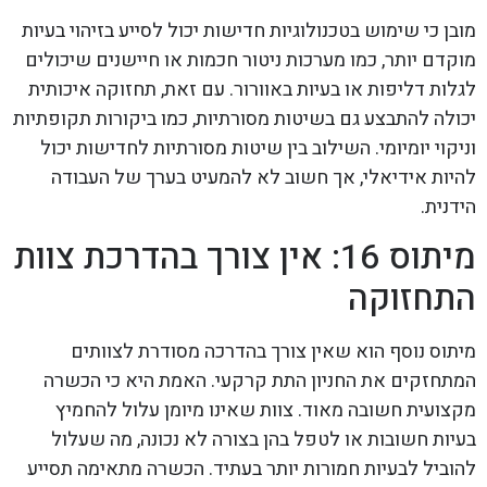
מובן כי שימוש בטכנולוגיות חדישות יכול לסייע בזיהוי בעיות
מוקדם יותר, כמו מערכות ניטור חכמות או חיישנים שיכולים
לגלות דליפות או בעיות באוורור. עם זאת, תחזוקה איכותית
יכולה להתבצע גם בשיטות מסורתיות, כמו ביקורות תקופתיות
וניקוי יומיומי. השילוב בין שיטות מסורתיות לחדישות יכול
להיות אידיאלי, אך חשוב לא להמעיט בערך של העבודה
הידנית.
מיתוס 16: אין צורך בהדרכת צוות
התחזוקה
מיתוס נוסף הוא שאין צורך בהדרכה מסודרת לצוותים
המתחזקים את החניון התת קרקעי. האמת היא כי הכשרה
מקצועית חשובה מאוד. צוות שאינו מיומן עלול להחמיץ
בעיות חשובות או לטפל בהן בצורה לא נכונה, מה שעלול
להוביל לבעיות חמורות יותר בעתיד. הכשרה מתאימה תסייע