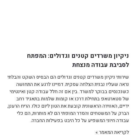
ניקיון משרדים קטנים וגדולים: המפתח
לסביבת עבודה מנצחת
שירותי ניקיון משרדים קטנים וגדולים הם הבסיס השקט והבלתי
נראה שעליו נבנית הצלחה עסקית. דמיינו לרגע את התחושה
כשנכנסים בבוקר למשרד. בין אם זה חלל עבודה קטן ואינטימי
של סטארטאפ בתחילת דרכו או קומות שלמות בתאגיד רחב
ידיים, האווירה הראשונית קובעת את הטון ליום כולו. הריח הרענן,
הברק על המשטחים והסדר המופתי הם לא מותרות, הם כלי
עבודה חיוני המשפיע על כל היבט בפעילות החברה.
לקריאת המאמר »