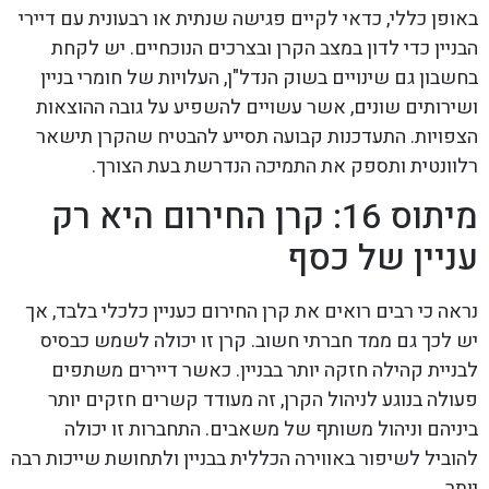
באופן כללי, כדאי לקיים פגישה שנתית או רבעונית עם דיירי
הבניין כדי לדון במצב הקרן ובצרכים הנוכחיים. יש לקחת
בחשבון גם שינויים בשוק הנדל"ן, העלויות של חומרי בניין
ושירותים שונים, אשר עשויים להשפיע על גובה ההוצאות
הצפויות. התעדכנות קבועה תסייע להבטיח שהקרן תישאר
רלוונטית ותספק את התמיכה הנדרשת בעת הצורך.
מיתוס 16: קרן החירום היא רק
עניין של כסף
נראה כי רבים רואים את קרן החירום כעניין כלכלי בלבד, אך
יש לכך גם ממד חברתי חשוב. קרן זו יכולה לשמש כבסיס
לבניית קהילה חזקה יותר בבניין. כאשר דיירים משתפים
פעולה בנוגע לניהול הקרן, זה מעודד קשרים חזקים יותר
ביניהם וניהול משותף של משאבים. התחברות זו יכולה
להוביל לשיפור באווירה הכללית בבניין ולתחושת שייכות רבה
יותר.