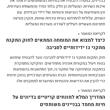
בבניינים, במטרה להבטיח את בטיחות המשתמשים ולשפר את
איכות השירות. המעליות הן חלק בלתי נפרד מהתשתית העירונית,
והן משפיעות על הנגישות והנוחות של דיירי הבניינים. עם
השנים, עלולות להתרחש בעיות טכניות שונות, והקרן מציעה
פתרונות מעשיים ויעילים לשדרוג מערכות המעליות.
לקריאת המאמר »
כיצד למצוא את המומחה המתאים לחוק התקנת
מתקני גז ידידותיים לסביבה
חוק התקנת מתקני גז ידידותיים לסביבה נועד להבטיח שימוש
בטוח ויעיל במקורות אנרגיה מתחדשים. החקיקה מתמקדת
בהתקנה ובתחזוקה של מתקני גז, תוך התחשבות בהשפעות
הסביבתיות והבטיחותיות. הכרת הסעיפים המרכזיים בחוק חיונית
כדי להבין את הדרישות וההנחיות המיועדות למתקנים אלו.
לקריאת המאמר »
המדריך המלא למונחים קריטיים בדיונים על
חיות מחמד בבניינים משותפים