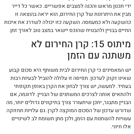
ידי תכנון מראש והכנה למצבים אפשריים. כאשר כל דייר
מבין את היתרונות של קרן החירום, הוא יראה בהוצאה זו
כהשקעה ולא כמעמסה. השקעה כזו יכולה לשדרג את איכות
החיים בבניין ולהבטיח שהנכס יישאר במצב טוב לאורך זמן.
מיתוס 15: קרן החירום לא
משתנה עם הזמן
יש המאמינים כי קרן החירום לבית משותף היא סכום קבוע
שאינו זקוק לעדכון. תפיסה זו עלולה להוביל לבעיות רבות
בעתיד. למעשה, יש צורך לבחון את הקרן באופן תקופתי
ולהתאים אותה לצרכים המשתנים של הבניין. לדוגמה, אם
הבניין מתבגר, יתכן שיתעורר צורך בתיקונים גדולים יותר, מה
שדורש עדכון של הסכום המוקצה לקרן. גם עלויות תחזוקה
עשויות להשתנות עם הזמן, ולכן מתן תשומת לב לשינויים
אלו חיוני.