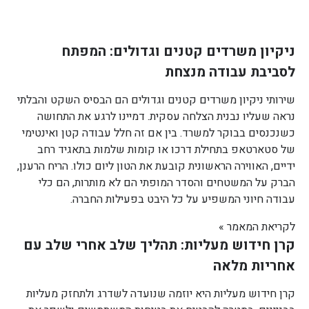
ניקיון משרדים קטנים וגדולים: המפתח
לסביבת עבודה מנצחת
שירותי ניקיון משרדים קטנים וגדולים הם הבסיס השקט והבלתי
נראה שעליו נבנית הצלחה עסקית. דמיינו לרגע את התחושה
כשנכנסים בבוקר למשרד. בין אם זה חלל עבודה קטן ואינטימי
של סטארטאפ בתחילת דרכו או קומות שלמות בתאגיד רחב
ידיים, האווירה הראשונית קובעת את הטון ליום כולו. הריח הרענן,
הברק על המשטחים והסדר המופתי הם לא מותרות, הם כלי
עבודה חיוני המשפיע על כל היבט בפעילות החברה.
לקריאת המאמר »
קרן חידוש מעליות: תהליך שלב אחרי שלב עם
אחריות מלאה
קרן חידוש מעליות היא יוזמה שנועדה לשדרג ולתחזק מעליות