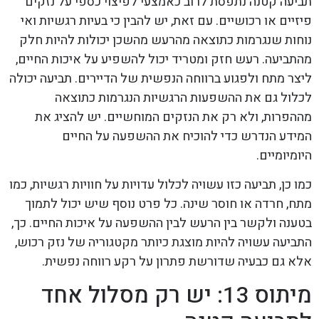
תביעה קטנה נתפסת לרוב כאמצעי לפיצוי כספי על נזקים
פיזיים או רכושיים. עם זאת, יש להבין כי בעיות רגשיות ואי
נוחות שנגרמות כתוצאה מהרעש מהשכן יכולות להיות חלק
מהתביעה. רעש חזק ומטריד יכול להשפיע על איכות החיים,
ליצר מתח ולפגוע ברווחה הנפשית של הדיירים. תביעה יכולה
לכלול גם את ההשפעות הרגשיות הנגרמות כתוצאה
מההפרות, ולא רק את הנזקים המוחשיים. יש להציג את
המידע הנדרש כדי להוכיח את ההשפעה על החיים
היומיומיים.
כמו כן, תביעה כזו עשויה לכלול עדויות על חוויות רגשיות, כמו
מתח, חרדה או חוסר שינה. כל פרט נוסף שיש יכול לתמוך
בטענה ולקשר בין הרעש לבין ההשפעה על איכות החיים. כך,
התביעה עשויה להיות מוצגת כיותר מקטגוריה של נזק רכוש,
אלא גם כבעיה שדורשת פתרון על רקע רווחה נפשית.
מיתוס 13: יש רק מסלול אחד