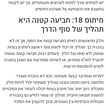
יש לעיתים צורך לפנות לערוצים משפטיים, אך יש לקחת
בחשבון את ההשפעה על מערכת היחסים.
מיתוס 18: תביעה קטנה היא
תהליך של סוף הדרך
חלק מהאנשים רואים בתביעה קטנה את הסוף, אך זה לא
בהכרח כך. תהליך זה יכול להוות צעד ראשון לפתרון בעיות
שונות, ולא סופו של הליך. פעמים רבות, תביעה קטנה עשויה
להוביל למו"מ מחודש, או לשיחה מחודשת עם השכן במטרה
להגיע להסכמות חדשות.
למרות שמדובר בצעד משפטי, הוא לא בהכרח משדר
מלחמה. גישה חכמה והבנה שהליך משפטי יכול להיות חלק
מתהליך רחב יותר של פתרון בעיות יכולה לשפר את הסיכויים
להשגת תוצאה חיובית. תהליך זה עשוי לסייע גם בהבהרת
הגבולות והציפיות בין השכנים, ובכך להקטין את הסיכוי