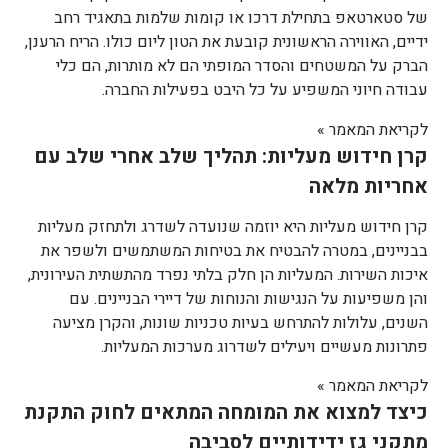
של סטארטאפ בתחילת דרכו או קומות שלמות בתאגיד רחב
ידיים, האווירה הראשונית קובעת את הטון ליום כולו. הריח הרענן,
הברק על המשטחים והסדר המופתי הם לא מותרות, הם כלי
עבודה חיוני המשפיע על כל היבט בפעילות החברה.
לקריאת המאמר »
קרן חידוש מעליות: תהליך שלב אחרי שלב עם
אחריות מלאה
קרן חידוש מעליות היא יוזמה שנועדה לשדרג ולתחזק מעליות
בבניינים, במטרה להבטיח את בטיחות המשתמשים ולשפר את
איכות השירות. המעליות הן חלק בלתי נפרד מהתשתית העירונית,
והן משפיעות על הנגישות והנוחות של דיירי הבניינים. עם
השנים, עלולות להתרחש בעיות טכניות שונות, והקרן מציעה
פתרונות מעשיים ויעילים לשדרוג מערכות המעליות.
לקריאת המאמר »
כיצד למצוא את המומחה המתאים לחוק התקנת
מתקני גז ידידותיים לסביבה