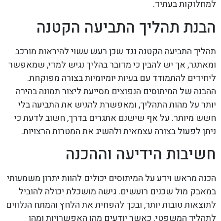
למחלוקות בעתיד.
הבנת תהליך התביעה הקטנה
תהליך התביעה הקטנה נגד שכן רעש עשוי להיראות מורכב
ומאתגר, אך יש להבין כי מדובר בהליך נגיש למדי, שמאפשר
ליחידים להתמודד עם בעיות יומיומיות בצורה מפוקחת.
ההבנה של המיתוסים הנפוצים מסייעת ליצור תמונה בהירה
יותר על מהות התהליך, ומאפשרת להגיש את התביעה בלי
חשש מיותר. על אף שישנם אתגרים בדרך, חשוב לדעת כי
ניתן לפעול בצורה עצמאית ולהשיג את המטרות הרצויות.
חשיבות הידיעה וההכנה
הכנה מראש וידע על המיתוסים יכולים להוות יתרון משמעותי
במאבק מול שכנים רועשים. גישה מושכלת יכולה להוביל
לתוצאות טובות יותר, ובכך להפחית את הלחץ והמתח הנלווים
לתהליך המשפטי. כאשר יודעים מהן האפשרויות ומהן