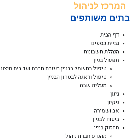
לג
תוכן
דף הבית
גביית כספים
הנהלת חשבונות
תפעול בניין
טיפול בחשמל בבניין בעזרת חברת ועד בית חיצוני
טיפול ודאגה לבטחון הבניין
מעלית שבת
גינון
ניקיון
אב ושמירה
ביטוח לבניין
תחזוק בניין
מהנדס חברת ניהול