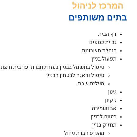
לג
תוכן
דף הבית
גביית כספים
הנהלת חשבונות
תפעול בניין
טיפול בחשמל בבניין בעזרת חברת ועד בית חיצוני
טיפול ודאגה לבטחון הבניין
מעלית שבת
גינון
ניקיון
אב ושמירה
ביטוח לבניין
תחזוק בניין
מהנדס חברת ניהול