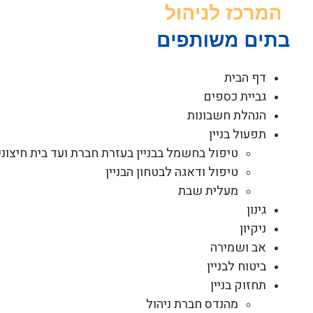
לג
תוכן
דף הבית
גביית כספים
הנהלת חשבונות
תפעול בניין
טיפול בחשמל בבניין בעזרת חברת ועד בית חיצוני
טיפול ודאגה לבטחון הבניין
מעלית שבת
גינון
ניקיון
אב ושמירה
ביטוח לבניין
תחזוק בניין
מהנדס חברת ניהול