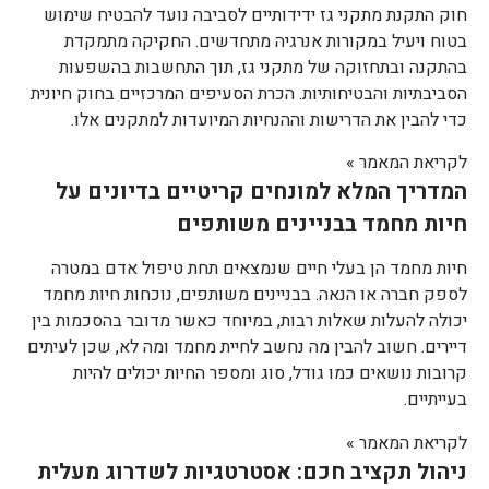
חוק התקנת מתקני גז ידידותיים לסביבה נועד להבטיח שימוש
בטוח ויעיל במקורות אנרגיה מתחדשים. החקיקה מתמקדת
בהתקנה ובתחזוקה של מתקני גז, תוך התחשבות בהשפעות
הסביבתיות והבטיחותיות. הכרת הסעיפים המרכזיים בחוק חיונית
כדי להבין את הדרישות וההנחיות המיועדות למתקנים אלו.
לקריאת המאמר »
המדריך המלא למונחים קריטיים בדיונים על
חיות מחמד בבניינים משותפים
חיות מחמד הן בעלי חיים שנמצאים תחת טיפול אדם במטרה
לספק חברה או הנאה. בבניינים משותפים, נוכחות חיות מחמד
יכולה להעלות שאלות רבות, במיוחד כאשר מדובר בהסכמות בין
דיירים. חשוב להבין מה נחשב לחיית מחמד ומה לא, שכן לעיתים
קרובות נושאים כמו גודל, סוג ומספר החיות יכולים להיות
בעייתיים.
לקריאת המאמר »
ניהול תקציב חכם: אסטרטגיות לשדרוג מעלית