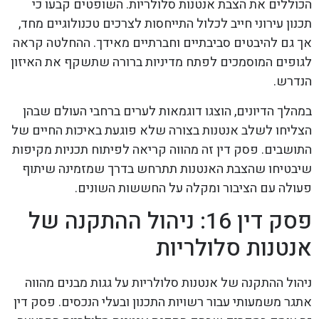
הכוללים את הצבת אנטנות סלולריות. השופטים קבעו כי
תכנון עירוני חייב לכלול התייחסות לצרכים טכנולוגיים מחד,
אך גם להיבטים סביבתיים וחברתיים מאידך. ההחלטה קראה
לגופים המוסמכים לפתח מדיניות ברורה שתשקף את האיזון
הנדרש.
במהלך הדיונים, הוצגו דוגמאות לערים ברחבי העולם שבהן
הצליחו לשלב אנטנות בצורה שלא פוגעת באיכות החיים של
התושבים. פסק דין זה מהווה קריאה לפיתוח תכניות מקיפות
שיבטיחו שהצבת האנטנות תתרחש בדרך שמזמינה שיתוף
פעולה עם הציבור ומקלה על החששות השונים.
פסק דין 16: ניהול ההתקנה של
אנטנות סלולריות
ניהול ההתקנה של אנטנות סלולריות על גגות מבנים מהווה
אתגר משמעותי עבור רשויות התכנון ובעלי הנכסים. פסק דין