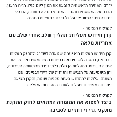
ידיים, האווירה הראשונית קובעת את הטון ליום כולו. הריח הרענן,
הברק על המשטחים והסדר המופתי הם לא מותרות, הם כלי
עבודה חיוני המשפיע על כל היבט בפעילות החברה.
לקריאת המאמר »
קרן חידוש מעליות: תהליך שלב אחרי שלב עם
אחריות מלאה
קרן חידוש מעליות היא יוזמה שנועדה לשדרג ולתחזק מעליות
בבניינים, במטרה להבטיח את בטיחות המשתמשים ולשפר את
איכות השירות. המעליות הן חלק בלתי נפרד מהתשתית העירונית,
והן משפיעות על הנגישות והנוחות של דיירי הבניינים. עם
השנים, עלולות להתרחש בעיות טכניות שונות, והקרן מציעה
פתרונות מעשיים ויעילים לשדרוג מערכות המעליות.
לקריאת המאמר »
כיצד למצוא את המומחה המתאים לחוק התקנת
מתקני גז ידידותיים לסביבה