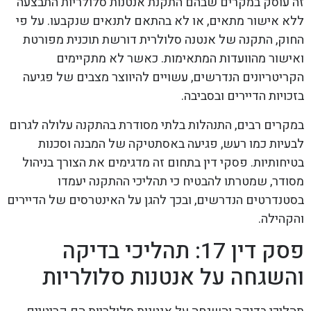
זה עוסק במקרים שבהם התקנת אנטנות סלולריות התבצעה
ללא אישור מתאים, או לא בהתאם לתנאים שנקבעו. על פי
החוק, התקנה של אנטנה סלולרית דורשת תוכנית מפורטת
ואישור מהוועדות המתאימות. כאשר לא מתקיימים
הקריטריונים הנדרשים, עשויים להיווצר מצבים של פגיעה
בזכויות הדיירים ובסביבה.
במקרים רבים, התנהלות בלתי מסודרת בהתקנה עלולה לגרום
לבעיות כמו רעש, פגיעה באסתטיקה של המבנה וסכנות
בטיחותיות. פסקי דין בתחום זה מדגימים את הצורך בניהול
מסודר, שמטרתו להבטיח כי תהליכי ההתקנה יעמדו
בסטנדרטים הנדרשים, ובכך להגן על האינטרסים של הדיירים
והקהילה.
פסק דין 17: תהליכי בדיקה
והשגחה על אנטנות סלולריות