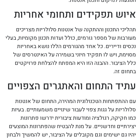
הנוגעות למיקום ותכנון אנטנות.
איוש תפקידים ותחומי אחריות
תהליכי התכנון וההתקנה של אנטנות סלולריות מצריכים
מעורבות של מספר גורמים, כולל ועדות תכנון מקומיות, בעלי
נכסים ודיירים. כל אחד מהגורמים הללו נושא באחריות
מסוימת, ויש לו תפקיד חיוני בשמירה על האינטרסים של
כלל הציבור. ההבנה הזו היא המפתח להצלחת פרויקטים
בתחום זה.
עתיד התחום והאתגרים הצפויים
עם ההתפתחות הטכנולוגית המהירה, התחום של אנטנות
סלולריות על גגות צפוי לעבור שינויים משמעותיים. בעיות
כמו חקיקה, רגולציה ומודעות ציבורית ידרשו פתרונות
יצירתיים וחדשניים. על מנת להבטיח שהפתרונות המוצעים
יהיו גם ישימים וגם מקובלים על הציבור, יש להמשיך ולבחון