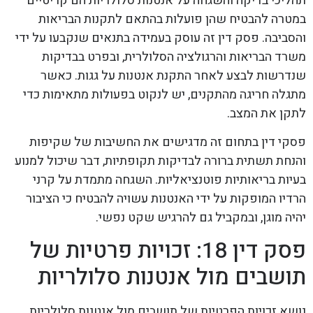
תהליכי בדיקה והשגחה על אנטנות סלולריות הם קריטיים
במטרה להבטיח שהן פועלות בהתאם לתקנות הבריאות
והסביבה. פסק דין זה עוסק בעמידה בתנאים שנקבעו על ידי
משרד הבריאות והרגולציה הסלולרית, ובפרט בבדיקות
שנדרשות לבצע לאחר התקנת אנטנות על גגות. כאשר
מתגלה חריגה מהתקנים, יש לנקוט בפעולות מתאימות כדי
לתקן את המצב.
פסקי דין בתחום זה מדגישים את החשיבות של שקיפות
והנחת תשתית ברורה לבדיקות תקופתיות, דבר שיכול למנוע
בעיות בריאותיות פוטנציאליות. השגחה מתמדת על קרני
הרדיו המופקות על ידי האנטנות עשויה להבטיח כי הציבור
יהיה מוגן, ובמקביל גם להרגיש שקט נפשי.
פסק דין 18: זכויות פרטיות של
תושבים מול אנטנות סלולריות
נושא זכויות הפרטיות של תושבים מול אנטנות סלולריות