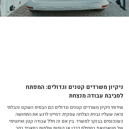
ניקיון משרדים קטנים וגדולים: המפתח
לסביבת עבודה מנצחת
שירותי ניקיון משרדים קטנים וגדולים הם הבסיס השקט והבלתי
נראה שעליו נבנית הצלחה עסקית. דמיינו לרגע את התחושה
כשנכנסים בבוקר למשרד. בין אם זה חלל עבודה קטן ואינטימי
של סטארטאפ בתחילת דרכו או קומות שלמות בתאגיד רחב