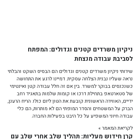
ניקיון משרדים קטנים וגדולים: המפתח
לסביבת עבודה מנצחת
שירותי ניקיון משרדים קטנים וגדולים הם הבסיס השקט והבלתי
נראה שעליו נבנית הצלחה עסקית. דמיינו לרגע את התחושה
כשנכנסים בבוקר למשרד. בין אם זה חלל עבודה קטן ואינטימי
של סטארטאפ בתחילת דרכו או קומות שלמות בתאגיד רחב
ידיים, האווירה הראשונית קובעת את הטון ליום כולו. הריח הרענן,
הברק על המשטחים והסדר המופתי הם לא מותרות, הם כלי
עבודה חיוני המשפיע על כל היבט בפעילות החברה.
לקריאת המאמר »
קרן חידוש מעליות: תהליך שלב אחרי שלב עם