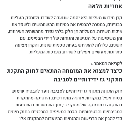
אחריות מלאה
קרן חידוש מעליות היא יוזמה שנועדה לשדרג ולתחזק מעליות
בבניינים, במטרה להבטיח את בטיחות המשתמשים ולשפר את
איכות השירות. המעליות הן חלק בלתי נפרד מהתשתית העירונית,
והן משפיעות על הנגישות והנוחות של דיירי הבניינים. עם
השנים, עלולות להתרחש בעיות טכניות שונות, והקרן מציעה
פתרונות מעשיים ויעילים לשדרוג מערכות המעליות.
לקריאת המאמר »
כיצד למצוא את המומחה המתאים לחוק התקנת
מתקני גז ידידותיים לסביבה
חוק התקנת מתקני גז ידידותיים לסביבה נועד להבטיח שימוש
בטוח ויעיל במקורות אנרגיה מתחדשים. החקיקה מתמקדת
בהתקנה ובתחזוקה של מתקני גז, תוך התחשבות בהשפעות
הסביבתיות והבטיחותיות. הכרת הסעיפים המרכזיים בחוק חיונית
כדי להבין את הדרישות וההנחיות המיועדות למתקנים אלו.