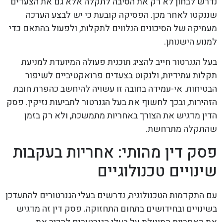
נדרש לבחון לא רק את הסיבה לתקלה אלא גם את הצעדים
שננקטו לאחר מכן. הפסיקה קובעת כי יש לבצע הערכה
מעמיקה של הסיכונים הנלווים לתקלות, ולפעול בהתאם כדי
למנוע הישנותן.
בעל הגנרטור חייב להציג תוכנית פעולה המיועדת למניעת
תקלות עתידיות, ולנקוט בצעדים פרואקטיביים לשיפור
הבטיחות. אי-עמידה בחובה זו עשויה להיחשב כהפרת חובת
הזהירות, ובכך לחשוף את בעל הגנרטור לתביעות נזיקין. פסק
הדין מדגיש את הצורך באחריות מתמשכת, ולא רק בזמן
שהתקלה מתרחשת.
פסק דין מהותי: אחריות בעקבות
שינויים טכנולוגיים
עם התקדמות הטכנולוגיה, נדרשים בעלי הגנרטורים להתעדכן
בשינויים ובחידושים בתחום התחזוקה. פסק דין זה מדגיש