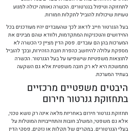
לתחזוקה וטיפול בגנרטורים. הכשרה נאותה יכולה למנוע
טעויות שיכולות להוביל לתקלות חמורות.
בעל הגנרטור חייב לדאוג לכך שהעובדים יהיו מעודכנים בכל
החידושים והטכניקות המתקדמות, ולוודא שהם מבינים את
המערכות בהן הם עובדים. פסק הדין מציין כי הכשרה לא
מספקת עלולה להיחשב כהפרת חובת הזהירות, ובכך להוביל
לתוצאות משפטיות שישפיעו על בעל הגנרטור. הכשרה
מתמשכת היא לא רק חובה משפטית אלא גם השקעה
בעתיד המערכת.
היבטים משפטיים מרכזיים
בתחזוקת גנרטור חירום
תחזוקת גנרטור חירום באחריות מלאה אינה רק נושא טכני,
אלא גם משפטי, המשלב חובות והתחייבויות המוטלות על
בעלי הגנרטורים. במקרים של תקלות או נזקים, פסקי הדין