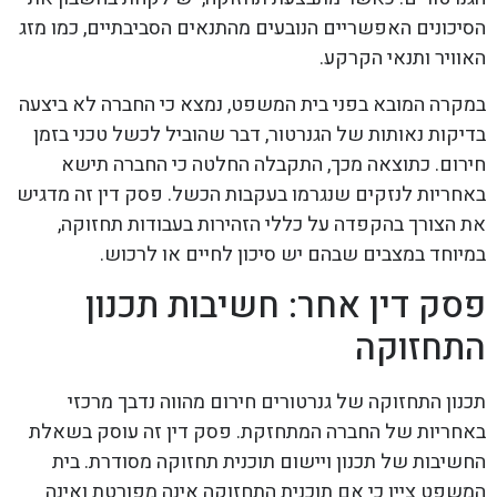
הסיכונים האפשריים הנובעים מהתנאים הסביבתיים, כמו מזג
האוויר ותנאי הקרקע.
במקרה המובא בפני בית המשפט, נמצא כי החברה לא ביצעה
בדיקות נאותות של הגנרטור, דבר שהוביל לכשל טכני בזמן
חירום. כתוצאה מכך, התקבלה החלטה כי החברה תישא
באחריות לנזקים שנגרמו בעקבות הכשל. פסק דין זה מדגיש
את הצורך בהקפדה על כללי הזהירות בעבודות תחזוקה,
במיוחד במצבים שבהם יש סיכון לחיים או לרכוש.
פסק דין אחר: חשיבות תכנון
התחזוקה
תכנון התחזוקה של גנרטורים חירום מהווה נדבך מרכזי
באחריות של החברה המתחזקת. פסק דין זה עוסק בשאלת
החשיבות של תכנון ויישום תוכנית תחזוקה מסודרת. בית
המשפט ציין כי אם תוכנית התחזוקה אינה מפורטת ואינה