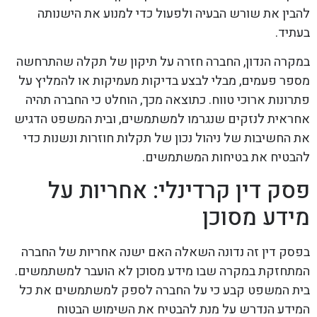
להבין את שורש הבעיה ולפעול כדי למנוע את הישנותה
בעתיד.
במקרה הנדון, החברה חזרה על תיקון של תקלה שהתרחשה
מספר פעמים, מבלי לבצע בדיקות מעמיקות או להמליץ על
פתרונות ארוכי טווח. כתוצאה מכך, הוחלט כי החברה תהיה
אחראית לנזקים שנגרמו למשתמשים, ובית המשפט הדגיש
את החשיבות של ניהול נכון של תקלות חוזרות ונשנות כדי
להבטיח את בטיחות המשתמשים.
פסק דין קרדינלי: אחריות על
מידע מסוכן
בפסק דין זה נדונה השאלה האם ישנה אחריות של החברה
המתחזקת במקרה שבו מידע מסוכן לא הועבר למשתמשים.
בית המשפט קבע כי על החברה לספק למשתמשים את כל
המידע הנדרש על מנת להבטיח את השימוש הבטוח