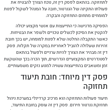
לתחזוקה. בהתאם לפסק דין זה, נוכח הצורך להבטיח את
פעולתו התקינה של הגנרטור, חובה על המנהל לשקול לפנות
למומחים מתחום התחזוקה והבקרה.
הפסיקה מדגישה כי התייעצות עם אנשי מקצוע יכולה
להקטין את הסיכון לכשלים טכניים ולשפר את הבטיחות.
כאשר התקבלה החלטה שלא לפנות למומחה, יש בכך חובת
זהירות שעלולה להוביל לאחריות במקרה של תקלות. פסק
דין זה מבהיר את הצורך להיות ערניים ולפעול בהתאם
לסטנדרטים המקצועיים הנדרשים, תוך הכרה בכך שהשקעת
זמן ומשאבים בהתייעצות עשויה למנוע נזקים משמעותיים.
פסק דין מיוחד: חובת תיעוד
תחזוקה
תיעוד פעולות התחזוקה הוא מרכיב קרדינלי במערכת ניהול
תחזוקת גנרטור חירום. פסק דין זה עוסק בחובת התיעוד,