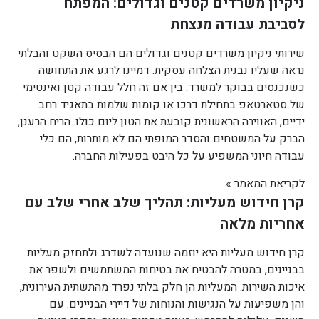
ניקיון משרדים קטנים וגדולים: המפתח
לסביבת עבודה מנצחת
שירותי ניקיון משרדים קטנים וגדולים הם הבסיס השקט והבלתי
נראה שעליו נבנית הצלחה עסקית. דמיינו לרגע את התחושה
כשנכנסים בבוקר למשרד. בין אם זה חלל עבודה קטן ואינטימי
של סטארטאפ בתחילת דרכו או קומות שלמות בתאגיד רחב
ידיים, האווירה הראשונית קובעת את הטון ליום כולו. הריח הרענן,
הברק על המשטחים והסדר המופתי הם לא מותרות, הם כלי
עבודה חיוני המשפיע על כל היבט בפעילות החברה.
לקריאת המאמר »
קרן חידוש מעליות: תהליך שלב אחרי שלב עם
אחריות מלאה
קרן חידוש מעליות היא יוזמה שנועדה לשדרג ולתחזק מעליות
בבניינים, במטרה להבטיח את בטיחות המשתמשים ולשפר את
איכות השירות. המעליות הן חלק בלתי נפרד מהתשתית העירונית,
והן משפיעות על הנגישות והנוחות של דיירי הבניינים. עם