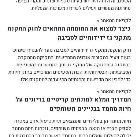
השנים, עלולות להתרחש בעיות טכניות שונות, והקרן מציעה
פתרונות מעשיים ויעילים לשדרוג מערכות המעליות.
לקריאת המאמר »
כיצד למצוא את המומחה המתאים לחוק התקנת
מתקני גז ידידותיים לסביבה
חוק התקנת מתקני גז ידידותיים לסביבה נועד להבטיח שימוש
בטוח ויעיל במקורות אנרגיה מתחדשים. החקיקה מתמקדת
בהתקנה ובתחזוקה של מתקני גז, תוך התחשבות בהשפעות
הסביבתיות והבטיחותיות. הכרת הסעיפים המרכזיים בחוק חיונית
כדי להבין את הדרישות וההנחיות המיועדות למתקנים אלו.
לקריאת המאמר »
המדריך המלא למונחים קריטיים בדיונים על
חיות מחמד בבניינים משותפים
חיות מחמד הן בעלי חיים שנמצאים תחת טיפול אדם במטרה
לספק חברה או הנאה. בבניינים משותפים, נוכחות חיות מחמד
יכולה להעלות שאלות רבות, במיוחד כאשר מדובר בהסכמות בין