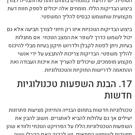
הסופית. יש להיעזר במומחים בתחום ההנדסה והבנייה לצורך
ביצוע הבדיקות הללו. מומחים אלה יכולים לספק חוות דעת
מקצועית שתשמש כבסיס להליך המשפטי.
ביצוע הבדיקות הטכניות אינו רק חיוני לצורך תביעה אלא גם
יכול לשמש כדרך לשפר את המצב הנוכחי. אם מתגלות
בעיות, ניתן לפנות לקבלן ולדרוש תיקון בעיות מבלי להיכנס
להליך משפטי. הבדיקות צריכות להתבצע על ידי אנשי
מקצוע מוסמכים, שיכולים להעריך את איכות העבודה ואת
ההתאמה לדרישות החוקיות והטכנולוגיות.
17. הבנת השפעות טכנולוגיות
חדשות
טכנולוגיות חדשות בתחום הבנייה והחיזוק מציעות פתרונות
יעילים אך גם עלולות להביא לאתגרים. חשוב להבין את
השפעות הטכנולוגיות הללו על הפרויקט הנוכחי ולוודא שהן
מיועדות לשימוש המתאים. יש לבדוק האם הקבלן עשה