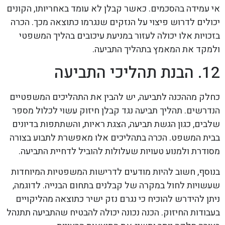
אי עמידה בהסכמים. כאשר קבלן לא עומד באחריותו, הקונים
יכולים לדרוש פיצוי על הנזקים שנגרמו כתוצאה מכך. הכרה
בזכויות אלו יכולה לעזור במניעת עיכובים בהליך המשפטי
ולמקד את המאמץ בתהליך התביעה.
12. הבנת תהליכי התביעה
כחלק מההכנה לתביעה, יש להבין את התהליכים המשפטיים
הנדרשים. תהליך תביעה נגד קבלן חיזוק עשוי לכלול מספר
שלבים, כגון הגשת תביעה, הצגת ראיות, והשתתפות בדיונים
בבית המשפט. הכרה בתהליכים אלו מאפשרת לתבוע בצורה
מסודרת ולמנוע טעויות שעלולות להוביל לדחיית התביעה.
בנוסף, חשוב להיות מודעים לדרישות המשפטיות המיוחדות
שעשויות לחול במקרה של קבלנים בתחום הבנייה. לדוגמה,
ניתן להידרש להוכיח כי נגרם נזק ישיר כתוצאה מהליקויים
בעבודות החיזוק. הכנה נכונה יכולה להבטיח שהתביעה תתנהל