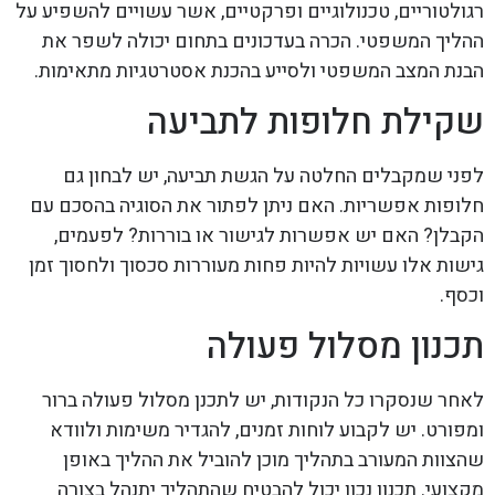
רגולטוריים, טכנולוגיים ופרקטיים, אשר עשויים להשפיע על
ההליך המשפטי. הכרה בעדכונים בתחום יכולה לשפר את
הבנת המצב המשפטי ולסייע בהכנת אסטרטגיות מתאימות.
שקילת חלופות לתביעה
לפני שמקבלים החלטה על הגשת תביעה, יש לבחון גם
חלופות אפשריות. האם ניתן לפתור את הסוגיה בהסכם עם
הקבלן? האם יש אפשרות לגישור או בוררות? לפעמים,
גישות אלו עשויות להיות פחות מעוררות סכסוך ולחסוך זמן
וכסף.
תכנון מסלול פעולה
לאחר שנסקרו כל הנקודות, יש לתכנן מסלול פעולה ברור
ומפורט. יש לקבוע לוחות זמנים, להגדיר משימות ולוודא
שהצוות המעורב בתהליך מוכן להוביל את ההליך באופן
מקצועי. תכנון נכון יכול להבטיח שהתהליך יתנהל בצורה