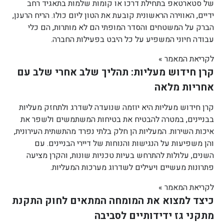
של סטארטאפ בתחילת דרכו או קומות שלמות בתאגיד רחב
ידיים, האווירה הראשונית קובעת את הטון ליום כולו. הריח הרענן,
הברק על המשטחים והסדר המופתי הם לא מותרות, הם כלי
עבודה חיוני המשפיע על כל היבט בפעילות החברה.
לקריאת המאמר »
קרן חידוש מעליות: תהליך שלב אחרי שלב עם
אחריות מלאה
קרן חידוש מעליות היא יוזמה שנועדה לשדרג ולתחזק מעליות
בבניינים, במטרה להבטיח את בטיחות המשתמשים ולשפר את
איכות השירות. המעליות הן חלק בלתי נפרד מהתשתית העירונית,
והן משפיעות על הנגישות והנוחות של דיירי הבניינים. עם
השנים, עלולות להתרחש בעיות טכניות שונות, והקרן מציעה
פתרונות מעשיים ויעילים לשדרוג מערכות המעליות.
לקריאת המאמר »
כיצד למצוא את המומחה המתאים לחוק התקנת
מתקני גז ידידותיים לסביבה