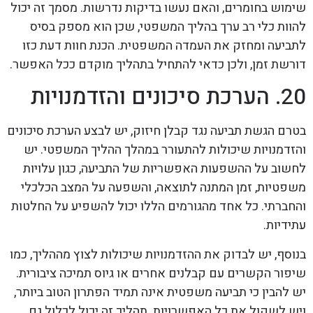
שימוש בחומרים, והאם נעשו בדיקות נדרשות. מסמך זה יכול
להוות כלי רב ערך בהליך המשפטי, שכן הוא מספק בסיס
לתביעה ומחזק את העמדה המשפטית. הכנת חוות דעת כזו
דורשת זמן, ולכן כדאי להתחיל בתהליך מוקדם ככל האפשר.
20. הערכת סיכונים והזדמנויות
בטרם הגשת תביעה נגד קבלן חיזוק, יש לבצע הערכת סיכונים
והזדמנויות שיכולות להתעורר במהלך ההליך המשפטי. יש
לחשוב על ההשפעות האפשריות של התביעה, כגון עלויות
משפטיות, זמן המתנה לתוצאה, והשפעה על המצב הכלכלי
והחברתי. כל אחד מהגורמים הללו יכול להשפיע על החלטות
עתידיות.
בנוסף, יש לבדוק את ההזדמנויות שיכולות לצוץ מההליך, כמו
שיפור הקשרים עם קבלנים אחרים או גיוס תמיכה ציבורית.
יש להבין כי תביעה משפטית אינה תמיד הפתרון הטוב ביותר,
ויש לשקול את כל האפשרויות. תהליך זה יכול לכלול גם