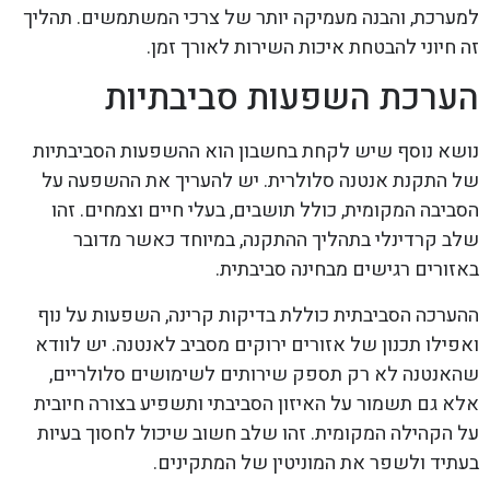
למערכת, והבנה מעמיקה יותר של צרכי המשתמשים. תהליך
זה חיוני להבטחת איכות השירות לאורך זמן.
הערכת השפעות סביבתיות
נושא נוסף שיש לקחת בחשבון הוא ההשפעות הסביבתיות
של התקנת אנטנה סלולרית. יש להעריך את ההשפעה על
הסביבה המקומית, כולל תושבים, בעלי חיים וצמחים. זהו
שלב קרדינלי בתהליך ההתקנה, במיוחד כאשר מדובר
באזורים רגישים מבחינה סביבתית.
ההערכה הסביבתית כוללת בדיקות קרינה, השפעות על נוף
ואפילו תכנון של אזורים ירוקים מסביב לאנטנה. יש לוודא
שהאנטנה לא רק תספק שירותים לשימושים סלולריים,
אלא גם תשמור על האיזון הסביבתי ותשפיע בצורה חיובית
על הקהילה המקומית. זהו שלב חשוב שיכול לחסוך בעיות
בעתיד ולשפר את המוניטין של המתקינים.