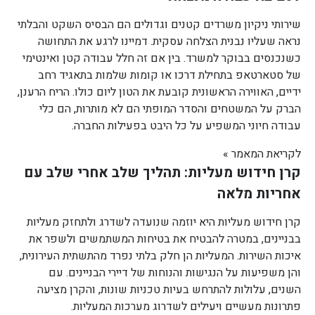
שירותי ניקיון משרדים קטנים וגדולים הם הבסיס השקט והבלתי
נראה שעליו נבנית הצלחה עסקית. דמיינו לרגע את התחושה
כשנכנסים בבוקר למשרד. בין אם זה חלל עבודה קטן ואינטימי
של סטארטאפ בתחילת דרכו או קומות שלמות בתאגיד רחב
ידיים, האווירה הראשונית קובעת את הטון ליום כולו. הריח הרענן,
הברק על המשטחים והסדר המופתי הם לא מותרות, הם כלי
עבודה חיוני המשפיע על כל היבט בפעילות החברה.
לקריאת המאמר »
קרן חידוש מעליות: תהליך שלב אחרי שלב עם
אחריות מלאה
קרן חידוש מעליות היא יוזמה שנועדה לשדרג ולתחזק מעליות
בבניינים, במטרה להבטיח את בטיחות המשתמשים ולשפר את
איכות השירות. המעליות הן חלק בלתי נפרד מהתשתית העירונית,
והן משפיעות על הנגישות והנוחות של דיירי הבניינים. עם
השנים, עלולות להתרחש בעיות טכניות שונות, והקרן מציעה
פתרונות מעשיים ויעילים לשדרוג מערכות המעליות.