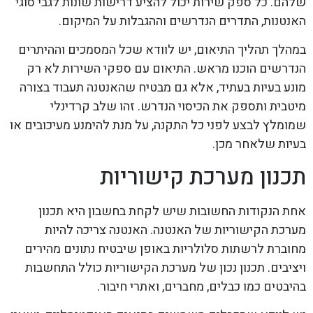
שלהם. כל ספק שירות יכול להציע דרישות שונות לגבי סוגי
האנטנות, התדרים הנדרשים וההגבלות על המיקום.
במהלך תהליך התיאום, יש לוודא שכל המסמכים וההיתרים
הנדרשים הוכנו מראש. התיאום עם ספקי השירות לא רק
מונע בעיות בעתיד, אלא גם מבטיח שהאנטנה תעבוד בצורה
מיטבית ותספק את הכיסוי הנדרש. זהו שלב קרדינלי
שמומלץ לבצע לפני כל התקנה, על מנת להימנע מעיכובים או
בעיות שלאחר מכן.
תכנון מערכת קישוריות
אחת הנקודות החשובות שיש לקחת בחשבון היא תכנון
מערכת הקישוריות של האנטנה. האנטנה צריכה להיות
מחוברת לרשתות סלולריות באופן שיבטיח נתונים מהירים
ויציבים. תכנון נכון של מערכת הקישוריות כולל התחשבות
בהיבטים כמו כבלים, מחברים, ואתרי חיבור.