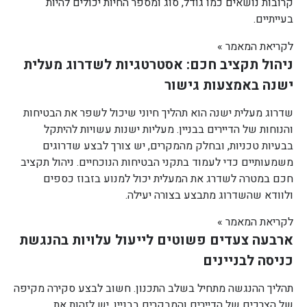
קרובות נושאים כמו גודל, סוג ומספר החיות יכולים להיות
בעייתיים.
לקריאת המאמר »
ניהול תקציב חכם: אסטרטגיות לשדרוג מעלית
ישנה באמצעות גישור
שדרוג מעלית ישנה הוא תהליך חיוני שיכול לשפר את הבטיחות
והנוחות של הדיירים בבניין. מעליות ישנות עשויות להיתקל
בבעיות טכניות, ובחלק מהמקרים, יש צורך לבצע שדרוגים
משמעותיים כדי לעמוד בתקני הבטיחות הנוכחיים. ניהול תקציב
חכם במטרה לשדרג את המעלית יכול למנוע בזבוז כספים
ולוודא שהשדרוג מתבצע בצורה יעילה.
לקריאת המאמר »
ארבעה צעדים פשוטים לייעול עלויות בהנגשת
כניסה לבניינים
תהליך ההנגשה מתחיל בשלב התכנון. חשוב לבצע סקירה מקיפה
של הצרכים של הדיירים והמבקרים בבניין. יש לזהות את