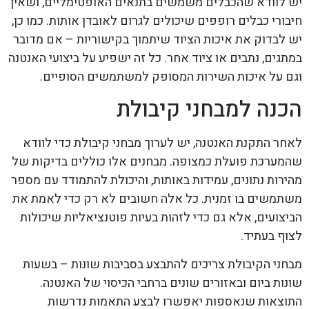
יש לוודא שהכבלים משמשים בתנאים האופטימליים, ושאין
חיבורי כבלים רופפים שיכולים לגרום לאובדן אותות. כמו כן,
יש לבדוק את איכות הציוד שיתמוך בקישוריות – אם מדובר
במתגים, נתבים או ציוד אחר. כל זה ישפיע על ביצועי האנטנה
וגם על איכות השירות המסופק למשתמשים הסופיים.
הכנה למבחני קיבולת
לאחר התקנת האנטנה, יש לערוך מבחני קיבולת כדי לוודא
שהמערכת פועלת כמצופה. מבחנים אלו כוללים בדיקות של
מהירות נתונים, עמידות באותות, והיכולת להתמודד עם מספר
משתמשים בו זמנית. כל אלה חשובים לא רק כדי לאמת את
הביצועים, אלא גם כדי לזהות בעיות פוטנציאליות שיכולות
לצוף בעתיד.
מבחני הקיבולת צריכים להתבצע בסביבות שונות – בשעות
שונות ביום ובאזורים שונים ברחבי הכיסוי של האנטנה.
התוצאות שנאספות יאפשרו לבצע התאמות נדרשות