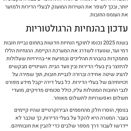
יותר, ובכך לשפר את השירות המוענק לבעלי הדירות ולמזער
את העומס החובות.
עדכון בהנחיות הרגולטוריות
בשנת 2025 נכנסו לתוקף הנחיות חדשות בתחום גביית חובות
דמי ועד, שנועדו לשדרג את המערכת הקיימת. ההנחיות הללו
מתמקדות בהבהרת תהליכים ובמניעת אי-בהירויות שעלולות
להיווצר בין בעלי הדירות ובין וועד הבית. השינויים מבקשים
להציג שיטה אחידה וברורה לגביית חובות, תוך שמירה על
זכויותיהם של בעלי הדירות. כל בעל דירה יקבל מידע מפורט
לגבי החובות המוטלות עליו, כולל סכומים מדויקים, מועדי
תשלום ואפשרויות לתשלום מאוחר.
בנוסף, הוסרו חלק מהחסמים הבירוקרטיים שהיו קיימים
בעבר. המטרה היא להקל על בעלי הדירות, כך שכבר לא
יידרשו לעבור דרך מספר שלבים כדי להבין את חובותיהם.