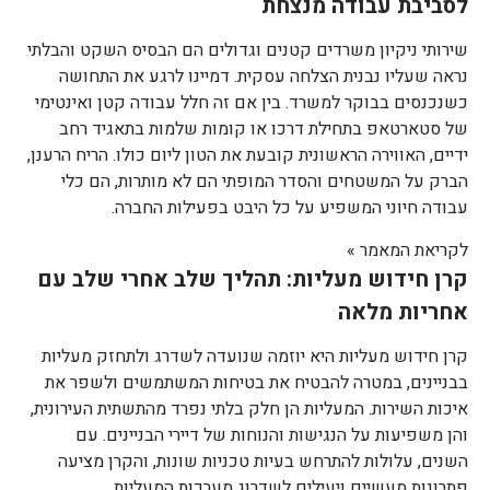
לסביבת עבודה מנצחת
שירותי ניקיון משרדים קטנים וגדולים הם הבסיס השקט והבלתי
נראה שעליו נבנית הצלחה עסקית. דמיינו לרגע את התחושה
כשנכנסים בבוקר למשרד. בין אם זה חלל עבודה קטן ואינטימי
של סטארטאפ בתחילת דרכו או קומות שלמות בתאגיד רחב
ידיים, האווירה הראשונית קובעת את הטון ליום כולו. הריח הרענן,
הברק על המשטחים והסדר המופתי הם לא מותרות, הם כלי
עבודה חיוני המשפיע על כל היבט בפעילות החברה.
לקריאת המאמר »
קרן חידוש מעליות: תהליך שלב אחרי שלב עם
אחריות מלאה
קרן חידוש מעליות היא יוזמה שנועדה לשדרג ולתחזק מעליות
בבניינים, במטרה להבטיח את בטיחות המשתמשים ולשפר את
איכות השירות. המעליות הן חלק בלתי נפרד מהתשתית העירונית,
והן משפיעות על הנגישות והנוחות של דיירי הבניינים. עם
השנים, עלולות להתרחש בעיות טכניות שונות, והקרן מציעה
פתרונות מעשיים ויעילים לשדרוג מערכות המעליות.