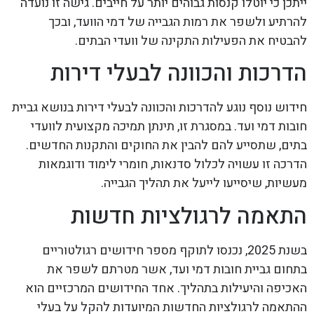
ייתכן כי יוטלו קנסות גבוהים יותר על חייבים. גישה זו נועדה
להרתיע ולשפר את רמות הגבייה של דמי הוועד, ובכך
להבטיח את הפעילות התקינה של וועדי הבתים.
הדרכות והכוונה לבעלי דירות
חידוש נוסף נוגע להדרכות והכוונה לבעלי דירות בנושא גביית
חובות דמי ועד. במסגרת זו, תינתן תמיכה מקצועית לוועדי
בתים, שתסייע להם להבין את החוקים והתקנות החדשים.
הדרכה זו עשויה לכלול סדנאות, חומרי לימוד ודוגמאות
מעשיות, שיסייעו לייעל את תהליך הגבייה.
התאמה לרגולציות חדשות
בשנת 2025, נכנסו לתוקף מספר חידושים רגולטוריים
בתחום גביית חובות דמי ועד, אשר מטרתם לשפר את
האכיפה והיעילות בתהליך. אחד החידושים המרכזיים הוא
ההתאמה לרגולציות החדשות המיועדות להקל על בעלי