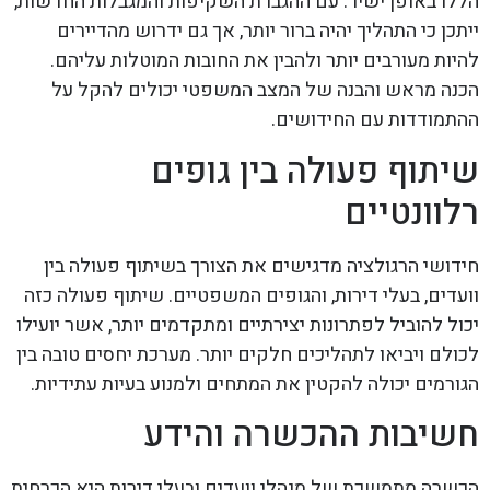
הללו באופן ישיר. עם ההגברת השקיפות והמגבלות החדשות,
ייתכן כי התהליך יהיה ברור יותר, אך גם ידרוש מהדיירים
להיות מעורבים יותר ולהבין את החובות המוטלות עליהם.
הכנה מראש והבנה של המצב המשפטי יכולים להקל על
ההתמודדות עם החידושים.
שיתוף פעולה בין גופים
רלוונטיים
חידושי הרגולציה מדגישים את הצורך בשיתוף פעולה בין
וועדים, בעלי דירות, והגופים המשפטיים. שיתוף פעולה כזה
יכול להוביל לפתרונות יצירתיים ומתקדמים יותר, אשר יועילו
לכולם ויביאו לתהליכים חלקים יותר. מערכת יחסים טובה בין
הגורמים יכולה להקטין את המתחים ולמנוע בעיות עתידיות.
חשיבות ההכשרה והידע
הכשרה מתמשכת של מנהלי וועדים ובעלי דירות היא הכרחית