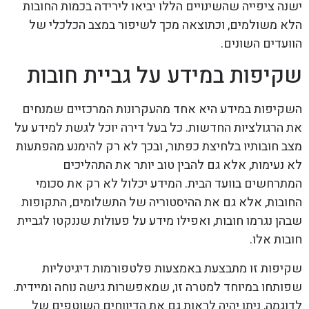
ישנה ציפייה שהשינויים הללו יביאו לירידה בכמות החובות
הלא משולמים, וכתוצאה מכך לשיפור במצב הכלכלי של
הוועדים השונים.
שקיפות במידע על גביית חובות
השקיפות במידע היא אחד מהעקרונות המרכזיים שמנחים
את הרגולציות החדשות. כל בעל דירה יוכל לגשת למידע על
מצב חובותיו בלחיצת כפתור, ובכך לא רק להימנע מהפתעות
לא נעימות, אלא גם להבין טוב יותר את התהליכים
המתרחשים בוועד הבית. המידע יכלול לא רק את סכומי
החובות, אלא גם את ההיסטוריה של התשלומים, התקופות
שבהן נגרמו חובות, ואפילו מידע על פעולות שננקטו לגביית
חובות אלו.
שקיפות זו מתבצעת באמצעות פלטפורמות דיגיטליות
שפותחו במיוחד למטרה זו, שמאפשרות גישה נוחה ומיידית.
לדוגמה, ניתן יהיה לראות גם את הדיווחים השוטפים של