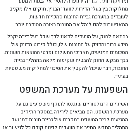
ומדויקת יותר. הגדרה זו נועדה להסיר אי הבנות ולמנוע
מחלוקות בין בעלי הדירות לוועדי הבניין. חוקים אלו מקנים
לעובדים במערכת גביית החובות סמכויות חדשות,
המאפשרות להם לנהל את החובות בצורה מסודרת יותר.
בהתאם לחוק, על הוועדים לדאוג לכך שכל בעל דירה יקבל
מידע ברור ומדויק על החובות שלו, כולל פירוט מדויק של
הסכומים המגיעים, תאריכי התשלום ופרטי ההוצאות השונות.
בכך מבקש החוק להבטיח שקיפות מלאה בתהליך גביית
החובות, דבר שיכול להקטין את הסיכוי למחלוקות משפטיות
בעתיד.
השפעות על מערכת המשפט
השינויים הרגולטוריים שנכנסו לתוקף משפיעים גם על
מערכת המשפט. הם מביאים לירידה במספר התיקים
המגיעים לבית המשפט במקרים של גביית חובות דמי ועד.
התהליך החדש מחייב את הוועדים לפנות קודם כל לגישור או