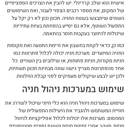
אישית הוא שלב קרדינלי. יש להבין את הצרכים הספציפיים
של המקום, את מספר רכבים הצפוי לעבור, ואת השימושים
השונים שיתבצעו בשטח החניה. תכנון נכון לא רק יקל על
התפעול השוטף, אלא גם יסייע בהפחתת בעיות עתידיות
שיכולות להיווצר בעקבות חוסר בהתאמה.
כמו כן, כדאי לקחת בחשבון את זרימת התנועה ואת מקומות
החניה המיועדים. מערכת חניה יכולה לכלול פתרונות כמו
חניות מקורות, חניות פתוחות, או שילובים בין השניים. כל
אחד מהפתרונות מצריך גישה שונה מבחינת תכנון תשתיות,
ולכן יש לבצע שיקולים מעמיקים לפני קבלת החלטות.
שימוש במערכות ניהול חניה
שימוש במערכות ניהול חניה הוא כלי חיוני שיכול לשדרג את
חוויית המשתמש ולהגביר את היעילות התפעולית של
המחסום. מערכות אלו יכולות לכלול אפליקציות לניהול
חניות, מעקב אחרי זמינות חניות והשגת נתונים סטטיסטיים