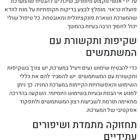
על ידי אנשי מקצוע מיומנים, שיכולים להבטיח שהמערכת
פועלת כראוי. מומלץ לבצע בדיקות תקופתיות על מנת לוודא
שהמערכת נשארת פונקציונלית ומאובטחת. כל טיפול שולי
יכול לחסוך הרבה בעיות בהמשך.
שקיפות ותקשורת עם
המשתמשים
כדי להבטיח שימוש נעים ויעיל במערכת, יש צורך בשקיפות
ותקשורת עם המשתמשים. יש להסביר להם את כללי
השימוש והאפשרויות הקיימות במערכת החניה. כך ניתן
למנוע אי הבנות ובעיות בשימוש היומיומי. השקעה בהדרכה
מתאימה תורמת לשביעות רצון המשתמשים ולתפקוד
אפקטיבי של המערכת.
תחזוקה מתמדת ושיפורים
עתידיים