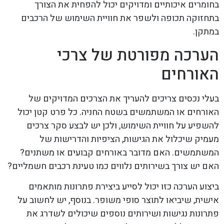
בחומרים איכותיים ומדויקים יכול להפחית את הצורך
בתחזוקה תכופה ולשפר את חוויית השימוש של הרכבים
במתקן.
הערכה מפורטת של צרכי
האורחים
בעלי נכסים צריכים להעריך את הצרכים המדויקים של
האורחים או המשתמשים בשטח החניה. כל פרט קטן יכול
להשפיע על חוויית השימוש, ולכן יש לבצע סקר צרכים
מעמיק שיכלול את הגישות, הציפיות והדרישות של
המשתמשים. האם מדובר באורחים קבועים או משתנים?
האם יש צורך בשירותים נלווים כמו טעינת רכבים חשמליים?
ביצוע הערכה כזו יכול לסייע ביצירת פתרונות מותאמים
אישית, שיביאו לתוצר סופי משופר. בנוסף, יש לחשוב על
פתרונות נגישות ושירותים נוספים שיכולים לשדרג את