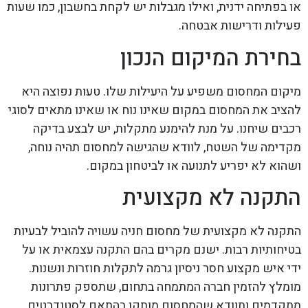
או בפתיחה ידנית, ואילו מגבלות יש לקחת בחשבון, כמו שעות
פעילות ודרישות אבטחה.
בחירת המיקום הנכון
מיקום המחסום משפיע על היעילות שלו. טעות נפוצה היא
להציב את המחסום במקום שאינו נוח או שאינו מתאים לסוגי
רכבים שיחנו. על מנת להימנע מתקלות, יש לבצע בדיקה
מקדימה של השטח, לוודא שהגישה למחסום תהיה נוחה,
ושהוא לא יפריע לתנועה או לביטחון במקום.
התקנה לא מקצועית
התקנה לא מקצועית של מחסום חניה עשויה להוביל לבעיות
בטיחותיות רבות. ישנם מקרים בהם התקנה עצמאית או על
ידי איש מקצוע חסר ניסיון גרמה לתקלות חוזרות ונשנות.
מומלץ להזמין חברה המתמחה בתחום, שתספק פתרונות
מתקדמים ותוודא שהמחסום מותקן בהתאם לסטנדרטים