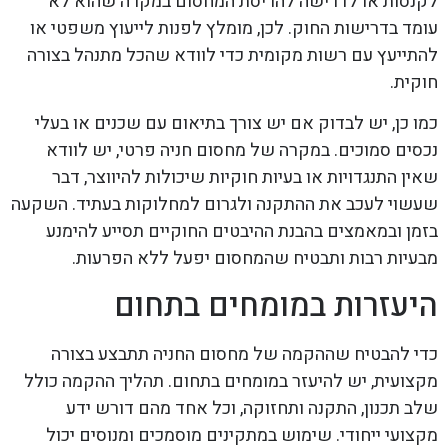
לקנסות או לדרישה להריסת המחסום במקרה שהוא לא
עומד בדרישות החוק. לכן, מומלץ לפנות לייעוץ משפטי או
להתייעץ עם רשות מקומית כדי לוודא שהכל מתנהל בצורה
חוקית.
כמו כן, יש לבדוק אם יש צורך בתיאום עם שכנים או בעלי
נכסים סמוכים. במקרה של מחסום חניה פרטי, יש לוודא
שאין התנגדויות או בעיות חוקיות שיכולות להיווצר, דבר
שעשוי לעכב את ההתקנה ולגרום למחלוקות בעתיד. השקעה
בזמן ובמאמצים בהבנת ההיבטים החוקיים תסייע להימנע
מבעיות רבות ותבטיח שהמחסום יפעל ללא הפרעות.
היעזרות במומחים בתחום
כדי להבטיח שההקמה של מחסום החניה תתבצע בצורה
מקצועית, יש להיעזר במומחים בתחום. תהליך ההקמה כולל
שלב תכנון, התקנה ותחזוקה, וכל אחד מהם דורש ידע
מקצועי ייחודי. שימוש במתקינים מוסמכים ומנוסים יכול