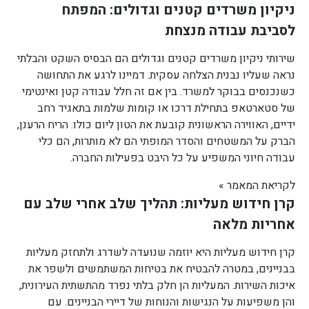
ניקיון משרדים קטנים וגדולים: המפתח
לסביבת עבודה מנצחת
שירותי ניקיון משרדים קטנים וגדולים הם הבסיס השקט והבלתי
נראה שעליו נבנית הצלחה עסקית. דמיינו לרגע את התחושה
כשנכנסים בבוקר למשרד. בין אם זה חלל עבודה קטן ואינטימי
של סטארטאפ בתחילת דרכו או קומות שלמות בתאגיד רחב
ידיים, האווירה הראשונית קובעת את הטון ליום כולו. הריח הרענן,
הברק על המשטחים והסדר המופתי הם לא מותרות, הם כלי
עבודה חיוני המשפיע על כל היבט בפעילות החברה.
לקריאת המאמר »
קרן חידוש מעליות: תהליך שלב אחרי שלב עם
אחריות מלאה
קרן חידוש מעליות היא יוזמה שנועדה לשדרג ולתחזק מעליות
בבניינים, במטרה להבטיח את בטיחות המשתמשים ולשפר את
איכות השירות. המעליות הן חלק בלתי נפרד מהתשתית העירונית,
והן משפיעות על הנגישות והנוחות של דיירי הבניינים. עם