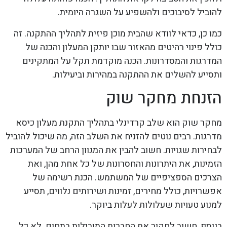
להוביל לסיבוכים ולהשפיע על השגרה היומית.
כמו כן, כדאי לוודא שהבית מוכן פיזית לתהליך ההתקנה. זה
כולל פינוי רהיטים מהאזור שבו יותקן המעלון והכנה של
המדרגות והמסדרונות. הכנה מוקדמת תקל על המתקינים
ותסייע להשלים את ההתקנה במהירות וביעילות.
הזנחת מחקר שוק
מחקר שוק הוא שלב קרדינלי בתהליך התקנת מעלון כיסא
מדרגות. רבים נוטים להזניח את השלב הזה, מה שיכול להוביל
לבחירות שגויות. חשוב להבין את המגוון הרחב של המערכות
הזמינות, את היתרונות והחסרונות של כל אחת מהן, ואת
הצרכים הספציפיים של המשתמש. הכנת רשימה של
אפשרויות, כולל מחירים, זמינות ושירותים נלווים, תסייע
למנוע טעויות שעלולות לעלות ביוקר.
בנוסף, חשוב לחקור את החברות המובילות בתחום. לא כל