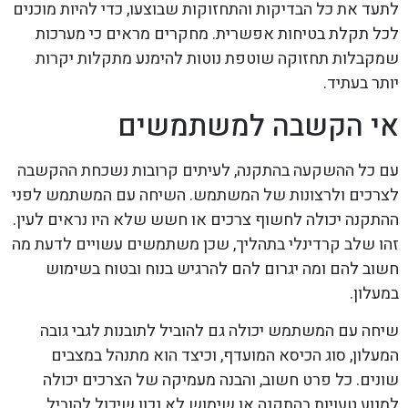
לתעד את כל הבדיקות והתחזוקות שבוצעו, כדי להיות מוכנים
לכל תקלת בטיחות אפשרית. מחקרים מראים כי מערכות
שמקבלות תחזוקה שוטפת נוטות להימנע מתקלות יקרות
יותר בעתיד.
אי הקשבה למשתמשים
עם כל ההשקעה בהתקנה, לעיתים קרובות נשכחת ההקשבה
לצרכים ולרצונות של המשתמש. השיחה עם המשתמש לפני
ההתקנה יכולה לחשוף צרכים או חשש שלא היו נראים לעין.
זהו שלב קרדינלי בתהליך, שכן משתמשים עשויים לדעת מה
חשוב להם ומה יגרום להם להרגיש בנוח ובטוח בשימוש
במעלון.
שיחה עם המשתמש יכולה גם להוביל לתובנות לגבי גובה
המעלון, סוג הכיסא המועדף, וכיצד הוא מתנהל במצבים
שונים. כל פרט חשוב, והבנה מעמיקה של הצרכים יכולה
למנוע טעויות בהתקנה או שימוש לא נכון שיכול להוביל