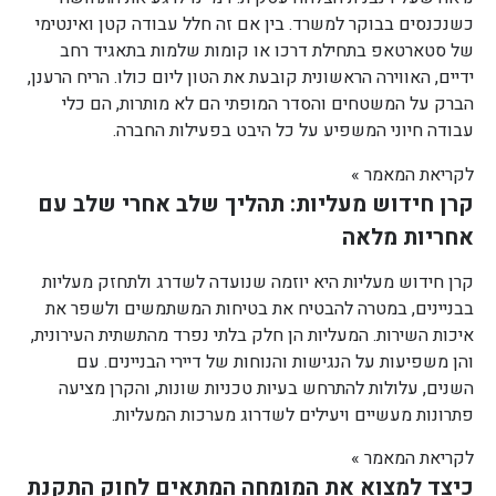
כשנכנסים בבוקר למשרד. בין אם זה חלל עבודה קטן ואינטימי
של סטארטאפ בתחילת דרכו או קומות שלמות בתאגיד רחב
ידיים, האווירה הראשונית קובעת את הטון ליום כולו. הריח הרענן,
הברק על המשטחים והסדר המופתי הם לא מותרות, הם כלי
עבודה חיוני המשפיע על כל היבט בפעילות החברה.
לקריאת המאמר »
קרן חידוש מעליות: תהליך שלב אחרי שלב עם
אחריות מלאה
קרן חידוש מעליות היא יוזמה שנועדה לשדרג ולתחזק מעליות
בבניינים, במטרה להבטיח את בטיחות המשתמשים ולשפר את
איכות השירות. המעליות הן חלק בלתי נפרד מהתשתית העירונית,
והן משפיעות על הנגישות והנוחות של דיירי הבניינים. עם
השנים, עלולות להתרחש בעיות טכניות שונות, והקרן מציעה
פתרונות מעשיים ויעילים לשדרוג מערכות המעליות.
לקריאת המאמר »
כיצד למצוא את המומחה המתאים לחוק התקנת