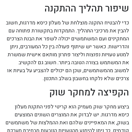
שיפור תהליך ההתקנה
כדי להבטיח התקנה מוצלחת של מעלון כיסא מדרגות, חשוב
להבין את מרכיבי התהליך. התמקדות בתקשורת פתוחה עם
המתקינים ועם המשתמשים יכולה לשפר את הבנת הצרכים
והדרישות. כאשר יש שיתוף פעולה בין כל המעורבים, ניתן
למנוע טעויות נפוצות וליצור פתרון מותאם אישית שמשרת
את המשתמש בצורה הטובה ביותר. חשוב גם להקשיב
למשוב מהמשתמשים, שכן הם יכולים להצביע על בעיות או
צרכים שלא נלקחו בחשבון בשלב התכנון.
הקפיצה למחקר שוק
ביצוע מחקר שוק מעמיק הוא קריטי לפני התקנת מעלון
כיסא מדרגות. יש לבדוק את המוצרים השונים המוצעים
בשוק, את המאפיינים שלהם ואת ההמלצות של משתמשים
קודמים. כך ניתן להימנע מהטעויות הנובעות מבחירת מערכת