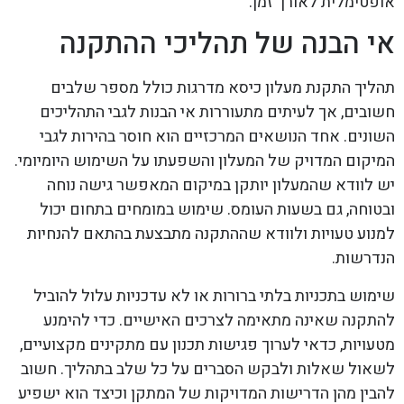
אופטימלית לאורך זמן.
אי הבנה של תהליכי ההתקנה
תהליך התקנת מעלון כיסא מדרגות כולל מספר שלבים
חשובים, אך לעיתים מתעוררות אי הבנות לגבי התהליכים
השונים. אחד הנושאים המרכזיים הוא חוסר בהירות לגבי
המיקום המדויק של המעלון והשפעתו על השימוש היומיומי.
יש לוודא שהמעלון יותקן במיקום המאפשר גישה נוחה
ובטוחה, גם בשעות העומס. שימוש במומחים בתחום יכול
למנוע טעויות ולוודא שההתקנה מתבצעת בהתאם להנחיות
הנדרשות.
שימוש בתכניות בלתי ברורות או לא עדכניות עלול להוביל
להתקנה שאינה מתאימה לצרכים האישיים. כדי להימנע
מטעויות, כדאי לערוך פגישות תכנון עם מתקינים מקצועיים,
לשאול שאלות ולבקש הסברים על כל שלב בתהליך. חשוב
להבין מהן הדרישות המדויקות של המתקן וכיצד הוא ישפיע