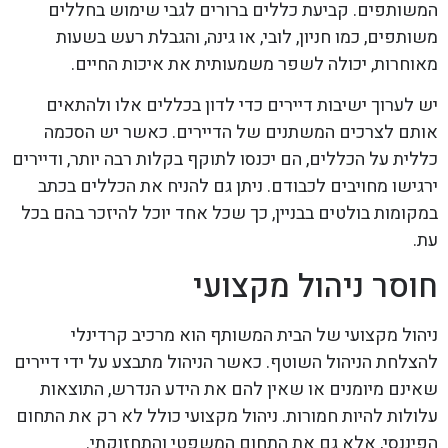
המשותפים. קביעת כללים ברורים לגבי שימוש בחללים
משותפים, כמו חניון, לובי, או גינה, והגבלת רעש בשעות
מאוחרות, יכולה לשפר משמעותית את איכות החיים.
יש לערוך ישיבות דיירים כדי לדון בכללים אלו ולהתאים
אותם לצרכים המשתנים של הדיירים. כאשר יש הסכמה
כללית על הכללים, הם יכנסו לתוקף בקלות רבה יותר, ודיירים
ירגישו מחויבים לכבודם. ניתן גם להניח את הכללים בכתב
במקומות בולטים בבניין, כך שכל אחד יוכל להיזכר בהם בכל
עת.
חוסר ניהול מקצועי
ניהול מקצועי של הבית המשותף הוא מרכיב קרדינלי
להצלחת הניהול השוטף. כאשר הניהול מתבצע על ידי דיירים
שאינם מיומנים או שאין להם את הידע הנדרש, התוצאות
עלולות להיות חמורות. ניהול מקצועי כולל לא רק את התחום
הפיננסי, אלא גם את התחום המשפטי והתחזוקתי.