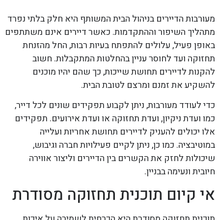
מעורבות הדיירים בניהול הבית המשותף היא חלק בלתי נפרד
מתהליך השיפור וההתקדמות. כאשר דיירים אינם משתתפים
באופן פעיל, עלולים להתפתח בעיות רבות, החל מהזנחת
תחזוקה ועד לחוסר עניין בהחלטות המתקבלות. חשוב
להקנות לדיירים תחושת שייכות, כך שהם יהיו מוכנים
להשקיע את זמנם ומרצם לטובת הבית.
כדי לעודד מעורבות, ניתן לקבוע תפקידים שונים לכל דייר,
כמו ועדת ניקיון, ועדת תחזוקה או ועדת אירועים. תפקידים
אלו יכולים להעניק לדיירים תחושת אחריות ועלייה
במוטיבציה. כמו כן, ניתן לקיים פעילויות חברה וגיבוש,
שיכולות לחזק את הקשרים בין הדיירים וליצור אווירה
חיובית ונעימה בבניין.
אי קיום תוכנית תחזוקה מסודרת
תוכנית תחזוקה מסודרת היא הכרחית לשמירה על איכות