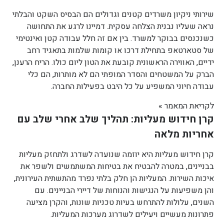
שירותי ניקיון משרדים קטנים וגדולים הם הבסיס השקט והבלתי
נראה שעליו נבנית הצלחה עסקית. דמיינו לרגע את התחושה
כשנכנסים בבוקר למשרד. בין אם זה חלל עבודה קטן ואינטימי
של סטארטאפ בתחילת דרכו או קומות שלמות בתאגיד רחב
ידיים, האווירה הראשונית קובעת את הטון ליום כולו. הריח הרענן,
הברק על המשטחים והסדר המופתי הם לא מותרות, הם כלי
עבודה חיוני המשפיע על כל היבט בפעילות החברה.
לקריאת המאמר »
קרן חידוש מעליות: תהליך שלב אחרי שלב עם
אחריות מלאה
קרן חידוש מעליות היא יוזמה שנועדה לשדרג ולתחזק מעליות
בבניינים, במטרה להבטיח את בטיחות המשתמשים ולשפר את
איכות השירות. המעליות הן חלק בלתי נפרד מהתשתית העירונית,
והן משפיעות על הנגישות והנוחות של דיירי הבניינים. עם
השנים, עלולות להתרחש בעיות טכניות שונות, והקרן מציעה
פתרונות מעשיים ויעילים לשדרוג מערכות המעליות.