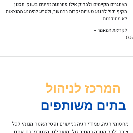
האתגרים הקיימים ולבדוק אילו פתרונות זמינים בשוק. תכנון
מקיף יכול למנוע טעויות יקרות בהמשך, ולסייע להימנע מהוצאות
לא מתוכננות.
לקריאת המאמר »
מחסומי חניה, עמודי חניה גמישים ופסי האטה מגומי לכל
צורך ולכל מטרה במחיר זול ומשתלם! הצטרפו גם אתם