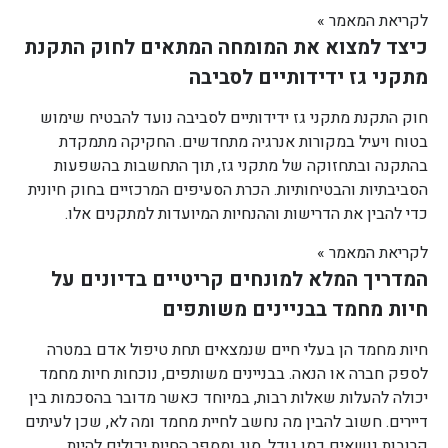
לקריאת המאמר »
כיצד למצוא את המומחה המתאים לחוק התקנת
מתקני גז ידידותיים לסביבה
חוק התקנת מתקני גז ידידותיים לסביבה נועד להבטיח שימוש
בטוח ויעיל במקורות אנרגיה מתחדשים. החקיקה מתמקדת
בהתקנה ובתחזוקה של מתקני גז, תוך התחשבות בהשפעות
הסביבתיות והבטיחותיות. הכרת הסעיפים המרכזיים בחוק חיונית
כדי להבין את הדרישות וההנחיות המיועדות למתקנים אלו.
לקריאת המאמר »
המדריך המלא למונחים קריטיים בדיונים על
חיות מחמד בבניינים משותפים
חיות מחמד הן בעלי חיים שנמצאים תחת טיפול אדם במטרה
לספק חברה או הנאה. בבניינים משותפים, נוכחות חיות מחמד
יכולה להעלות שאלות רבות, במיוחד כאשר מדובר בהסכמות בין
דיירים. חשוב להבין מה נחשב לחיית מחמד ומה לא, שכן לעיתים
קרובות נושאים כמו גודל, סוג ומספר החיות יכולים להיות