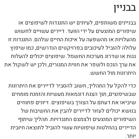
בבניין
בבניינים משותפים, לעיתים יש התנגדות לשיפוצים או
שיפורים המוצעים על ידי הוועד. דיירים עשויים לחשוש
מהעלויות או מהשפעה על איכות החיים שלהם. התנגדות זו
עלולה להוביל לעיכובים בפרויקטים הנדרשים, כמו שיפוץ
גגות או שדרוג מערכות החשמל. שיפוצים יכולים להעלות
את ערך הנכס ולשפר את חווית המגורים, ולכן יש לשקול את
היתרונות מול החשש.
כדי להקל על התהליך, חשוב להסביר לדיירים את היתרונות
שבשיפוצים, תוך הצגת דוגמאות מעשיות והזמנת מומחים
שיביאו את דעתם על הצורך בשיפוצים. דיונים פתוחים
בנושא יכולים לעזור לדיירים להבין את החשיבות של
השיפורים המוצעים ולצמצם התנגדויות. תהליך שיתוף
הדיירים בהחלטות שיפוטיות עשוי להוביל לתוצאה חיובית
יותר.