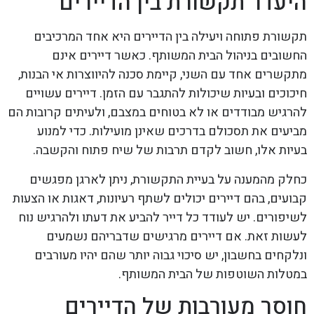
היעדר תקשורת בין הדיירים
תקשורת פתוחה ויעילה בין הדיירים היא אחד המרכיבים
החשובים בניהול הבית המשותף. כאשר דיירים אינם
מתקשרים אחד עם השני, קיימת סכנה להיווצרות אי הבנות,
חיכוכים ובעיות שיכולות להתגבר עם הזמן. דיירים עשויים
להרגיש מבודדים או לא בטוחים במצבם, ולעיתים קרובות הם
מביעים את תסכולם בדרכים שאינן מועילות. כדי למנוע
בעיות אלו, חשוב לקדם תרבות של שיח פתוח והקשבה.
כחלק מהמענה על בעיית התקשורת, ניתן לארגן מפגשים
קבועים, בהם דיירים יכולים לשתף רעיונות, דאגות או הצעות
לשיפורים. יש לעודד כל דייר להביע את דעתו ולהרגיש נוח
לעשות זאת. אם דיירים מרגישים שדבריהם נשמעים
ונלקחים בחשבון, יש סיכוי גבוה יותר שהם יהיו מעורבים
במטלות השוטפות של הבית המשותף.
חוסר מעורבות של הדיירים