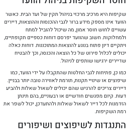
חוסר השקיפות בניהול הוועד
שקיפות היא מרכיב מרכזי בניהול תקין של ועד הבית. כאשר
הוועד אינו מספק מידע ברור לגבי ההכנסות וההוצאות, דיירים
עשויים לחוש חוסר אמון, מה שיכול להוביל למתח
ולמחלוקות. חשוב שהוועד יפרסם דוחות כספיים תקופתיים,
ויתקיים דיון פתוח בנוגע להוצאות המתוכננות. דוחות כאלה
יכולים לכלול פירוט של כל הוצאה והכנסה, וכך להבטיח
שדיירים ירגישו שותפים לניהול.
כמו כן, פתיחות לגבי החלטות שהתקבלו על ידי הוועד, כמו
שיפוצים או שינויי תקנות, תורמת לאווירה טובה יותר בבניין.
דיירים צריכים להרגיש שהם יכולים לשאול שאלות ולהביע
דעות. קיום מפגשים חודשיים או רבעוניים, בהם תינתן
הזדמנות לכל דייר לשאול שאלות ולהתעדכן, יכול לשפר את
רמת השקיפות.
התנגדות לשיפוצים ושיפורים