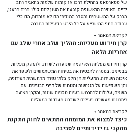
של סטארטאפ בתחילת דרכו או קומות שלמות בתאגיד רחב
ידיים, האווירה הראשונית קובעת את הטון ליום כולו. הריח הרענן,
הברק על המשטחים והסדר המופתי הם לא מותרות, הם כלי
עבודה חיוני המשפיע על כל היבט בפעילות החברה.
לקריאת המאמר »
קרן חידוש מעליות: תהליך שלב אחרי שלב עם
אחריות מלאה
קרן חידוש מעליות היא יוזמה שנועדה לשדרג ולתחזק מעליות
בבניינים, במטרה להבטיח את בטיחות המשתמשים ולשפר את
איכות השירות. המעליות הן חלק בלתי נפרד מהתשתית העירונית,
והן משפיעות על הנגישות והנוחות של דיירי הבניינים. עם
השנים, עלולות להתרחש בעיות טכניות שונות, והקרן מציעה
פתרונות מעשיים ויעילים לשדרוג מערכות המעליות.
לקריאת המאמר »
כיצד למצוא את המומחה המתאים לחוק התקנת
מתקני גז ידידותיים לסביבה