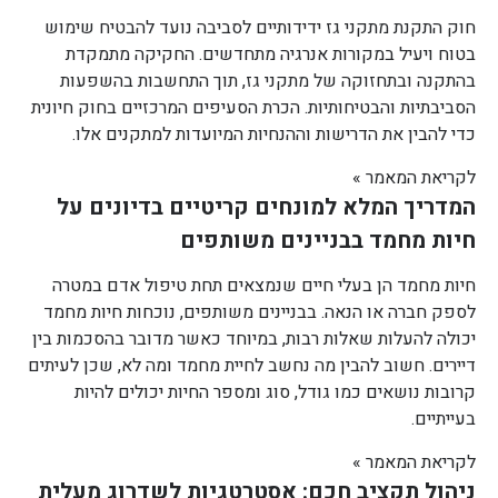
חוק התקנת מתקני גז ידידותיים לסביבה נועד להבטיח שימוש
בטוח ויעיל במקורות אנרגיה מתחדשים. החקיקה מתמקדת
בהתקנה ובתחזוקה של מתקני גז, תוך התחשבות בהשפעות
הסביבתיות והבטיחותיות. הכרת הסעיפים המרכזיים בחוק חיונית
כדי להבין את הדרישות וההנחיות המיועדות למתקנים אלו.
לקריאת המאמר »
המדריך המלא למונחים קריטיים בדיונים על
חיות מחמד בבניינים משותפים
חיות מחמד הן בעלי חיים שנמצאים תחת טיפול אדם במטרה
לספק חברה או הנאה. בבניינים משותפים, נוכחות חיות מחמד
יכולה להעלות שאלות רבות, במיוחד כאשר מדובר בהסכמות בין
דיירים. חשוב להבין מה נחשב לחיית מחמד ומה לא, שכן לעיתים
קרובות נושאים כמו גודל, סוג ומספר החיות יכולים להיות
בעייתיים.
לקריאת המאמר »
ניהול תקציב חכם: אסטרטגיות לשדרוג מעלית