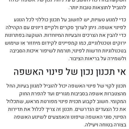
להוביל לתוצאות טובות יותר.
כדי למנוע טעויות, יש לחשוב על תכנון כוללני לכל הנוגע
לפינוי אשפה. ניתן לערוך סקרים ולקיים דיונים עם הקהילה
כדי להבין את הצרכים והבעיות המיוחדות. השקעה בפתרונות
ירוקים וטכנולוגיים, כמו קמפיינים לקידום מיחזור או שימוש
בטכנולוגיות חדשות לפינוי, תורמת לשיפור איכות הסביבה
ולשמירה על בריאות הציבור.
אי תכנון נכון של פינוי האשפה
תכנון לקוי של פינוי האשפה יכול להוביל למגוון בעיות, החל
מהצטברות אשפה בסביבות מגורים ועד להפרת החוק
המקומי. חשוב לקבוע תכנית פינוי מפורטת מראש, שתכלול
את כל הצעדים הנדרשים. תכנון זה צריך לכלול את תדירות
הפינוי, סוגי האשפה שיפונו והאמצעים לשינוע האשפה
בצורה בטוחה ויעילה.