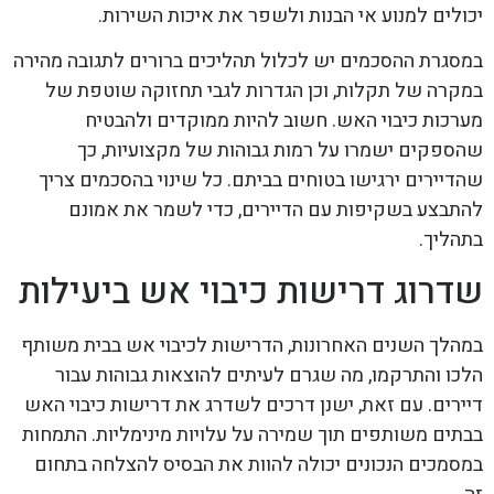
יכולים למנוע אי הבנות ולשפר את איכות השירות.
במסגרת ההסכמים יש לכלול תהליכים ברורים לתגובה מהירה
במקרה של תקלות, וכן הגדרות לגבי תחזוקה שוטפת של
מערכות כיבוי האש. חשוב להיות ממוקדים ולהבטיח
שהספקים ישמרו על רמות גבוהות של מקצועיות, כך
שהדיירים ירגישו בטוחים בביתם. כל שינוי בהסכמים צריך
להתבצע בשקיפות עם הדיירים, כדי לשמר את אמונם
בתהליך.
שדרוג דרישות כיבוי אש ביעילות
במהלך השנים האחרונות, הדרישות לכיבוי אש בבית משותף
הלכו והתרקמו, מה שגרם לעיתים להוצאות גבוהות עבור
דיירים. עם זאת, ישנן דרכים לשדרג את דרישות כיבוי האש
בבתים משותפים תוך שמירה על עלויות מינימליות. התמחות
במסמכים הנכונים יכולה להוות את הבסיס להצלחה בתחום