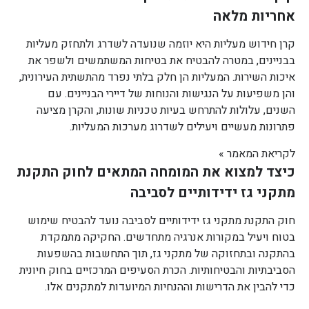
אחריות מלאה
קרן חידוש מעליות היא יוזמה שנועדה לשדרג ולתחזק מעליות
בבניינים, במטרה להבטיח את בטיחות המשתמשים ולשפר את
איכות השירות. המעליות הן חלק בלתי נפרד מהתשתית העירונית,
והן משפיעות על הנגישות והנוחות של דיירי הבניינים. עם
השנים, עלולות להתרחש בעיות טכניות שונות, והקרן מציעה
פתרונות מעשיים ויעילים לשדרוג מערכות המעליות.
לקריאת המאמר »
כיצד למצוא את המומחה המתאים לחוק התקנת
מתקני גז ידידותיים לסביבה
חוק התקנת מתקני גז ידידותיים לסביבה נועד להבטיח שימוש
בטוח ויעיל במקורות אנרגיה מתחדשים. החקיקה מתמקדת
בהתקנה ובתחזוקה של מתקני גז, תוך התחשבות בהשפעות
הסביבתיות והבטיחותיות. הכרת הסעיפים המרכזיים בחוק חיונית
כדי להבין את הדרישות וההנחיות המיועדות למתקנים אלו.