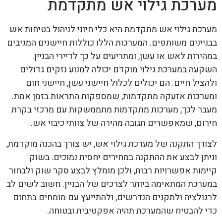
מערכת גילוי אש מתקדמת
מערכת גילוי אש מתקדמת היא כלי חיוני לניהול בטיחות אש
בבניינים משותפים. המערכות הללו כוללות חיישנים המגיבים
במהירות לאש או עשן, ומתריעים על כך לדיירי הבניין.
השקעה במערכת גילוי מוקדם יכולה למנוע נזקים גדולים
ולהציל חיים. הם יכולים לכלול חיישני עשן, חיישני חום
ומערכות אזעקה מתקדמות, שמספקות התראות בזמן אמת.
מעבר לכך, מערכות מתקדמות מתממשקות עם מרכזי בקרת
חירום, שמאפשרים תגובה מהירה של צוותי כיבוי אש.
לצורך התקנה של מערכת גילוי אש, יש צורך בהכנה מוקדמת,
וניתן לבצע את ההתקנה במחירים יחסית נמוכים. בשוק
קיימות אפשרויות רבות, ולכן מומלץ לבצע סקר שוק ולבחור
במערכת המתאימה ביותר לצרכים של הבניין. חשוב לשים לב
לרגולציה ולתקנים הנדרשים, ולהתייעץ עם מומחים בתחום
כדי להבטיח שהמערכת תהיה אפקטיבית ובטוחה.