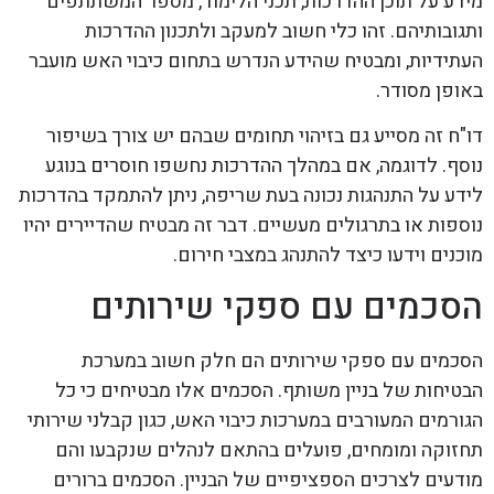
מידע על תוכן ההדרכות, תכני הלימוד, מספר המשתתפים
ותגובותיהם. זהו כלי חשוב למעקב ולתכנון ההדרכות
העתידיות, ומבטיח שהידע הנדרש בתחום כיבוי האש מועבר
באופן מסודר.
דו"ח זה מסייע גם בזיהוי תחומים שבהם יש צורך בשיפור
נוסף. לדוגמה, אם במהלך ההדרכות נחשפו חוסרים בנוגע
לידע על התנהגות נכונה בעת שריפה, ניתן להתמקד בהדרכות
נוספות או בתרגולים מעשיים. דבר זה מבטיח שהדיירים יהיו
מוכנים וידעו כיצד להתנהג במצבי חירום.
הסכמים עם ספקי שירותים
הסכמים עם ספקי שירותים הם חלק חשוב במערכת
הבטיחות של בניין משותף. הסכמים אלו מבטיחים כי כל
הגורמים המעורבים במערכות כיבוי האש, כגון קבלני שירותי
תחזוקה ומומחים, פועלים בהתאם לנהלים שנקבעו והם
מודעים לצרכים הספציפיים של הבניין. הסכמים ברורים