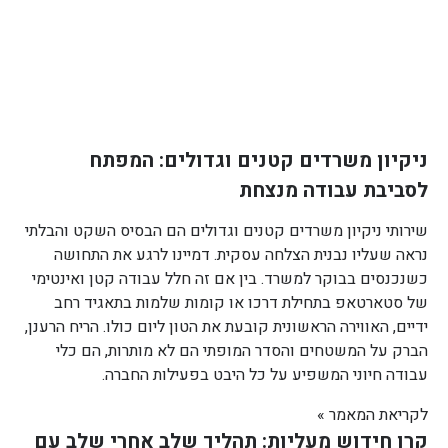
ניקיון משרדים קטנים וגדולים: המפתח
לסביבת עבודה מנצחת
שירותי ניקיון משרדים קטנים וגדולים הם הבסיס השקט והבלתי
נראה שעליו נבנית הצלחה עסקית. דמיינו לרגע את התחושה
כשנכנסים בבוקר למשרד. בין אם זה חלל עבודה קטן ואינטימי
של סטארטאפ בתחילת דרכו או קומות שלמות בתאגיד רחב
ידיים, האווירה הראשונית קובעת את הטון ליום כולו. הריח הרענן,
הברק על המשטחים והסדר המופתי הם לא מותרות, הם כלי
עבודה חיוני המשפיע על כל היבט בפעילות החברה.
לקריאת המאמר »
קרן חידוש מעליות: תהליך שלב אחרי שלב עם