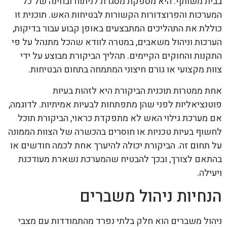
בבית משותף. היא מספקת מסגרת לניתוח ובחינה של כל
המערכות והפרוצדורות הקשורות לבטיחות האש. תוכנית זו
כוללת את התהליכים המתבצעים באופן קבוע עבור בדיקות,
הערכות וניהול משאבים, במטרה לוודא שהכל מתנהל על פי
התקנות והחוקים הקיימים. תהליך הביקורת מבוצע על ידי
צוות מקצועי או גורם חיצוני המתמחה בתחום הבטיחות.
אחת ממטרות תוכנית הביקורת היא לזהות בעיות
פוטנציאליות לפני שהן מתפתחות לבעיות אמיתיות. לדוגמה,
אם מערכת גילוי האש לא מתפקדת כראוי, הביקורת תוכל
לחשוף בעיות טכניות או חוסרים בהכשרה של הצוות הממונה
על תחום זה. הביקורת יכולה להיערך אחת לכמה חודשים או
בהתאם לצורך, ובכך להבטיח שהמערכת נשארת מעודכנת
ויעילה.
הנחיות ניהול משברים
ניהול משברים הוא חלק בלתי נפרד מהתמודדות עם מצבי