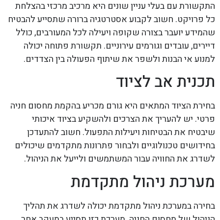
התקשורת עם בעלי עניין שונים היא מרכיב מרכזי בהצלחת
כל פרויקט. חשוב לקבוע אסטרטגיה ברורה שתסייע להבטיח
שהמידע יועבר בצורה שקופה ויעילה לכל המעורבים, כולל
דיירים, עובדים וגורמים עירוניים. תקשורת פתוחה יכולה
למנוע אי הבנות ולשפר את שיתוף הפעולה בין הצדדים.
תכנית אב לציוד
בחירת הציוד המתאים היא גורם מכריע בהקמת מחסום חניה
פרטי. יש להעריך את הצרכים ולהשקיע בציוד איכותי
שיבטיח את הבטיחות ויעילות התפעול. חשוב להתעדכן
בחידושים טכנולוגיים ולבחור פתרונות מתקדמים שיכולים
לשדרג את החוויה עבור המשתמשים ולייעל את הניהול.
מערכת ניהול מתקדמת
בחירה במערכת ניהול מתקדמת יכולה לשדרג את תהליך
הניהול של מחסום החניה. מערכת כזו תסייע במעקב אחר