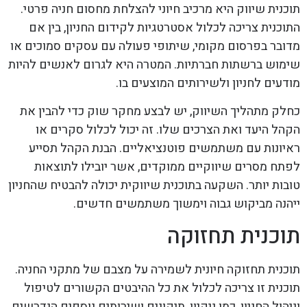
תוכנית שיווק היא מרכיב חיוני להצלחת מחסום חניה פרטי.
התוכנית צריכה לכלול אסטרטגיות לקידום החניון, בין אם
מדובר בפרסום מקומי, שיתופי פעולה עם עסקים סמוכים או
שימוש ברשתות חברתיות. המטרה היא לגרום לאנשים להיות
מודעים לחניון ולשירותים המוצעים בו.
כחלק מתהליך השיווק, יש לבצע מחקר שוק כדי להבין את
הקהל היעד ואת הצרכים שלו. זה יכול לכלול סקרים או
ראיונות עם משתמשים פוטנציאליים. הבנת הקהל תסייע
לפתח מסרים שיווקיים ממוקדים, אשר יובילו לתוצאות
טובות יותר. השקעה בתוכנית שיווקית יכולה להבטיח שהחניון
ייהנה מביקוש גבוה וימשוך משתמשים חדשים.
תוכנית תחזוקה
תוכנית תחזוקה חיונית לשמירה על מצבם של מתקני החניה.
תוכנית זו צריכה לכלול את כל ההיבטים הקשורים לטיפול
וניהול החניון, כמו ניקיון, תיקונים ושירותים נוספים הנדרשים