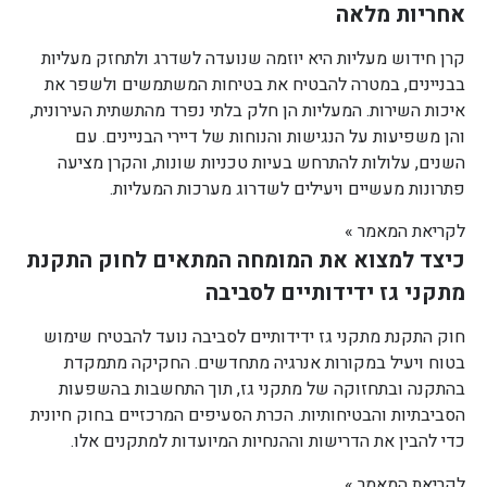
אחריות מלאה
קרן חידוש מעליות היא יוזמה שנועדה לשדרג ולתחזק מעליות
בבניינים, במטרה להבטיח את בטיחות המשתמשים ולשפר את
איכות השירות. המעליות הן חלק בלתי נפרד מהתשתית העירונית,
והן משפיעות על הנגישות והנוחות של דיירי הבניינים. עם
השנים, עלולות להתרחש בעיות טכניות שונות, והקרן מציעה
פתרונות מעשיים ויעילים לשדרוג מערכות המעליות.
לקריאת המאמר »
כיצד למצוא את המומחה המתאים לחוק התקנת
מתקני גז ידידותיים לסביבה
חוק התקנת מתקני גז ידידותיים לסביבה נועד להבטיח שימוש
בטוח ויעיל במקורות אנרגיה מתחדשים. החקיקה מתמקדת
בהתקנה ובתחזוקה של מתקני גז, תוך התחשבות בהשפעות
הסביבתיות והבטיחותיות. הכרת הסעיפים המרכזיים בחוק חיונית
כדי להבין את הדרישות וההנחיות המיועדות למתקנים אלו.
לקריאת המאמר »