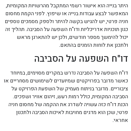
היתר בנייה הוא אישור רשמי המתקבל מהרשויות המקומיות,
המאפשר לבצע עבודות בנייה או שיפוץ. לפני הקמת מחסום
חניה פרטי, יש להגיש בקשה להיתר ולספק מסמכים נוספים
כגון תוכניות אדריכליות ודו"ח השפעה על הסביבה. תהליך זה
יכול להימשך מספר חודשים, ולכן יש להתארגן מראש
ולתכנן את לוחות הזמנים בהתאם.
דו"ח השפעה על הסביבה
דו"ח השפעה על הסביבה נדרש במקרים מסוימים, במיוחד
כאשר מדובר בפרויקטים שמיועדים לשימושים מסחריים או
ציבוריים. מדובר בניתוח מעמיק של השפעת הפרויקט על
הסביבה המקומית, כולל רמות רעש, זיהום אוויר ושפכים.
הכנת דו"ח כזה עשויה לשדרג את ההקמה של מחסום חניה
פרטי, שכן הוא מדגים מחויבות לאיכות הסביבה ולתכנון
אחראי.