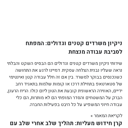
ניקיון משרדים קטנים וגדולים: המפתח
לסביבת עבודה מנצחת
שירותי ניקיון משרדים קטנים וגדולים הם הבסיס השקט והבלתי
נראה שעליו נבנית הצלחה עסקית. דמיינו לרגע את התחושה
כשנכנסים בבוקר למשרד. בין אם זה חלל עבודה קטן ואינטימי
של סטארטאפ בתחילת דרכו או קומות שלמות בתאגיד רחב
ידיים, האווירה הראשונית קובעת את הטון ליום כולו. הריח הרענן,
הברק על המשטחים והסדר המופתי הם לא מותרות, הם כלי
עבודה חיוני המשפיע על כל היבט בפעילות החברה.
לקריאת המאמר »
קרן חידוש מעליות: תהליך שלב אחרי שלב עם