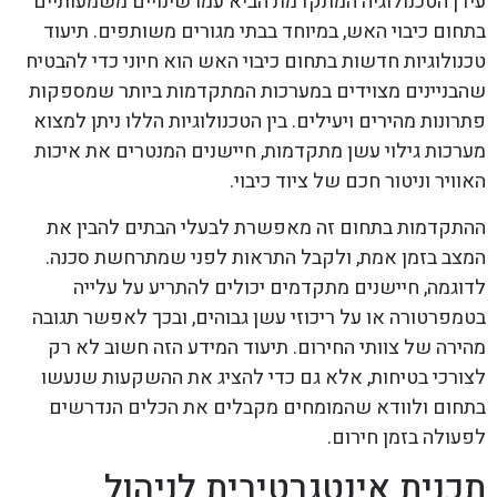
עידן הטכנולוגיה המתקדמת הביא עמו שינויים משמעותיים
בתחום כיבוי האש, במיוחד בבתי מגורים משותפים. תיעוד
טכנולוגיות חדשות בתחום כיבוי האש הוא חיוני כדי להבטיח
שהבניינים מצוידים במערכות המתקדמות ביותר שמספקות
פתרונות מהירים ויעילים. בין הטכנולוגיות הללו ניתן למצוא
מערכות גילוי עשן מתקדמות, חיישנים המנטרים את איכות
האוויר וניטור חכם של ציוד כיבוי.
ההתקדמות בתחום זה מאפשרת לבעלי הבתים להבין את
המצב בזמן אמת, ולקבל התראות לפני שמתרחשת סכנה.
לדוגמה, חיישנים מתקדמים יכולים להתריע על עלייה
בטמפרטורה או על ריכוזי עשן גבוהים, ובכך לאפשר תגובה
מהירה של צוותי החירום. תיעוד המידע הזה חשוב לא רק
לצורכי בטיחות, אלא גם כדי להציג את ההשקעות שנעשו
בתחום ולוודא שהמומחים מקבלים את הכלים הנדרשים
לפעולה בזמן חירום.
תכנית אינטגרטיבית לניהול