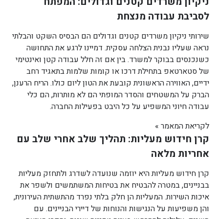
ניקיון משרדים קטנים וגדולים: המפתח
לסביבת עבודה מנצחת
שירותי ניקיון משרדים קטנים וגדולים הם הבסיס השקט והבלתי
נראה שעליו נבנית הצלחה עסקית. דמיינו לרגע את התחושה
כשנכנסים בבוקר למשרד. בין אם זה חלל עבודה קטן ואינטימי
של סטארטאפ בתחילת דרכו או קומות שלמות בתאגיד רחב
ידיים, האווירה הראשונית קובעת את הטון ליום כולו. הריח הרענן,
הברק על המשטחים והסדר המופתי הם לא מותרות, הם כלי
עבודה חיוני המשפיע על כל היבט בפעילות החברה.
לקריאת המאמר »
קרן חידוש מעליות: תהליך שלב אחרי שלב עם
אחריות מלאה
קרן חידוש מעליות היא יוזמה שנועדה לשדרג ולתחזק מעליות
בבניינים, במטרה להבטיח את בטיחות המשתמשים ולשפר את
איכות השירות. המעליות הן חלק בלתי נפרד מהתשתית העירונית,
והן משפיעות על הנגישות והנוחות של דיירי הבניינים. עם