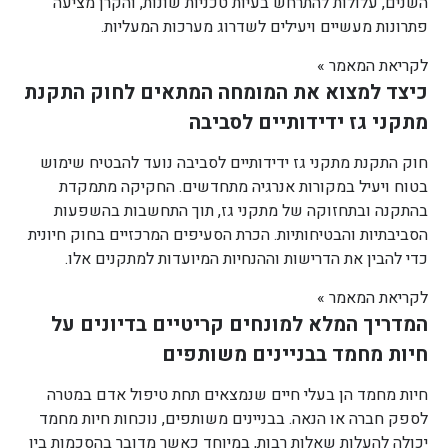
השנים, עלולות להתרחש בעיות טכניות שונות, והקרן מציעה
פתרונות מעשיים ויעילים לשדרוג מערכות המעליות.
לקריאת המאמר »
כיצד למצוא את המומחה המתאים לחוק התקנת
מתקני גז ידידותיים לסביבה
חוק התקנת מתקני גז ידידותיים לסביבה נועד להבטיח שימוש
בטוח ויעיל במקורות אנרגיה מתחדשים. החקיקה מתמקדת
בהתקנה ובתחזוקה של מתקני גז, תוך התחשבות בהשפעות
הסביבתיות והבטיחותיות. הכרת הסעיפים המרכזיים בחוק חיונית
כדי להבין את הדרישות וההנחיות המיועדות למתקנים אלו.
לקריאת המאמר »
המדריך המלא למונחים קריטיים בדיונים על
חיות מחמד בבניינים משותפים
חיות מחמד הן בעלי חיים שנמצאים תחת טיפול אדם במטרה
לספק חברה או הנאה. בבניינים משותפים, נוכחות חיות מחמד
יכולה להעלות שאלות רבות, במיוחד כאשר מדובר בהסכמות בין