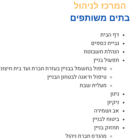
לג
תוכן
דף הבית
גביית כספים
הנהלת חשבונות
תפעול בניין
טיפול בחשמל בבניין בעזרת חברת ועד בית חיצוני
טיפול ודאגה לבטחון הבניין
מעלית שבת
גינון
ניקיון
אב ושמירה
ביטוח לבניין
תחזוק בניין
מהנדס חברת ניהול