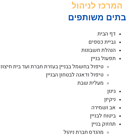
לג
תוכן
דף הבית
גביית כספים
הנהלת חשבונות
תפעול בניין
טיפול בחשמל בבניין בעזרת חברת ועד בית חיצוני
טיפול ודאגה לבטחון הבניין
מעלית שבת
גינון
ניקיון
אב ושמירה
ביטוח לבניין
תחזוק בניין
מהנדס חברת ניהול