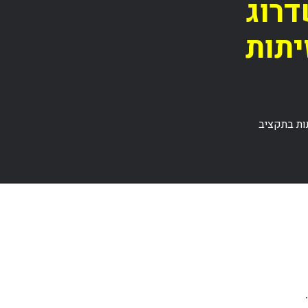
דרוג
יתות
תות בתקציב