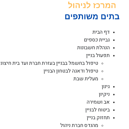
לג
תוכן
דף הבית
גביית כספים
הנהלת חשבונות
תפעול בניין
טיפול בחשמל בבניין בעזרת חברת ועד בית חיצוני
טיפול ודאגה לבטחון הבניין
מעלית שבת
גינון
ניקיון
אב ושמירה
ביטוח לבניין
תחזוק בניין
מהנדס חברת ניהול