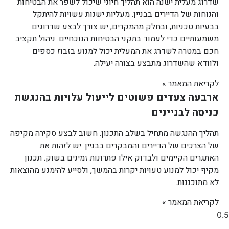
שדרוג מעלית ישנה הוא תהליך חיוני שיכול לשפר את הבטיחות
והנוחות של הדיירים בבניין. מעליות ישנות עשויות להיתקל
בבעיות טכניות, ובחלק מהמקרים, יש צורך לבצע שדרוגים
משמעותיים כדי לעמוד בתקני הבטיחות הנוכחיים. ניהול תקציב
חכם במטרה לשדרג את המעלית יכול למנוע בזבוז כספים
ולוודא שהשדרוג מתבצע בצורה יעילה.
לקריאת המאמר »
ארבעה צעדים פשוטים לייעול עלויות בהנגשת
כניסה לבניינים
תהליך ההנגשה מתחיל בשלב התכנון. חשוב לבצע סקירה מקיפה
של הצרכים של הדיירים והמבקרים בבניין. יש לזהות את
האתגרים הקיימים ולבדוק אילו פתרונות זמינים בשוק. תכנון
מקיף יכול למנוע טעויות יקרות בהמשך, ולסייע להימנע מהוצאות
לא מתוכננות.
לקריאת המאמר »