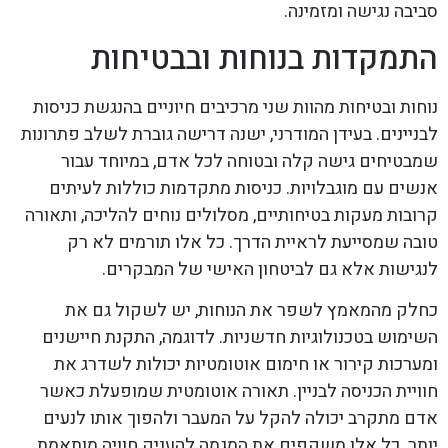
סביבה נגישה ומזמינה.
התמקדות בנוחות ובבטיחות
נוחות ובטיחות מהוות שני מרכיבים חיוניים בהנגשת כניסות
לבניינים. בעידן המודרני, ישנה דרישה גוברת לשלב פתרונות
שמבטיחים גישה קלה ובטוחה לכל אדם, במיוחד עבור
אנשים עם מוגבלויות. כניסות מתקדמות כוללות לעיתים
קרובות מעקות בטיחותיים, מסלולים נוחים להליכה, ותאורה
טובה שמסייעת לראיית הדרך. כל אלו תורמים לא רק
לנגישות אלא גם לביטחון האישי של המבקרים.
כחלק מהמאמץ לשפר את הנוחות, יש לשקול גם את
השימוש בטכנולוגיות חדשניות. לדוגמה, התקנת חיישנים
ומערכות קירור או חימום אוטומטיות יכולות לשדרג את
חוויית הכניסה לבניין. תאורה אוטומטית שמופעלת כאשר
אדם מתקרב יכולה להקל על המעבר ולהפוך אותו לנעים
יותר. כל אלו משקפים את המגמה להעניק חוויה מותאמת