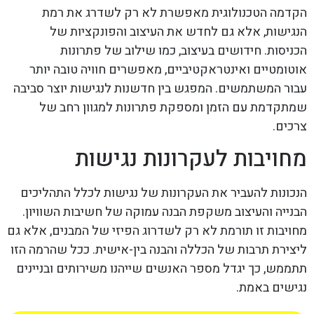
הקדמה הטכנולוגית מאפשרת לא רק לשדרג את רמת
הנגישות, אלא גם לחדש את העיצוב והפונקציות של
הכניסות. חידושים בעיצוב, כמו שילוב של פתרונות
אוטומטיים ואינטראקטיביים, מאפשרים חוויה טובה יותר
עבור המשתמשים. המפגש בין חדשנות לנגישות יוצר סביבה
שמתקדמת עם הזמן ומספקת פתרונות למגוון רחב של
צרכים.
מחויבות לעקרונות נגישות
הנכונות להעביר את העקרונות של נגישות לכלל התהליכים
הבנייה והעיצוב משקפת הבנה עמוקה של חשיבות השוויון.
מחויבות זו תורמת לא רק לשדרוג הפיזי של המבנים, אלא גם
ליצירת תרבות של הכללה והבנה בין-אישית. ככל שהרמה הזו
תתממש, כך יגדל מספר האנשים שייהנו משירותים ובניינים
נגישים באמת.