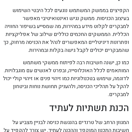
הקפיצים בממשק המשתמש נוגעים לכל היבטי השימוש
בעיצוב הכניסות. ממשק נגיש ואינטואיטיבי מאפשר
למבקרים לקלוט מידע במהירות, מה שמסייע בשיפור החוויה
הכללית. הממשקים החכמים כוללים שילוב של אפליקציות
ופתרונות דיגיטליים המאפשרים לנהל את הכניסה מרחוק, כך
שהמבקרים יכולים לקבל גישה בקלות ובמהירות.
כמו כן, ישנה חשיבות רבה לפיתוח ממשקי משתמש
המותאמים לכלל האוכלוסייה, ובפרט לאנשים עם מוגבלויות.
לדוגמה, שימוש בטכנולוגיות כמו זיהוי פנים או זיהוי קולי יכול
להקל על תהליכי הכניסה, ולהעניק תחושת נוחות וביטחון
למבקרים.
הכנת תשתיות לעתיד
המגוון הרחב של טרנדים בהנגשת כניסה לבניין מצביע על
חשיבות התכנון המוקפד וההכנה לעתיד. יש צורך להקפיד על