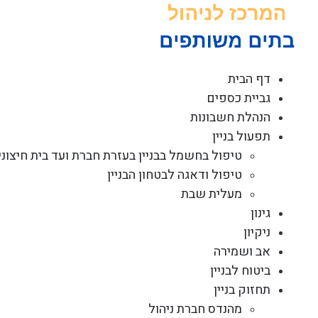
לג
תוכן
דף הבית
גביית כספים
הנהלת חשבונות
תפעול בניין
טיפול בחשמל בבניין בעזרת חברת ועד בית חיצוני
טיפול ודאגה לבטחון הבניין
מעלית שבת
גינון
ניקיון
אב ושמירה
ביטוח לבניין
תחזוק בניין
מהנדס חברת ניהול