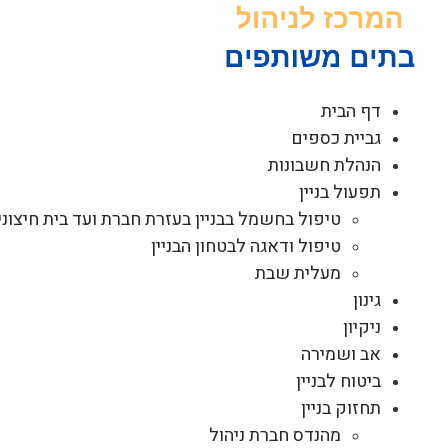
לג
תוכן
דף הבית
גביית כספים
הנהלת חשבונות
תפעול בניין
טיפול בחשמל בבניין בעזרת חברת ועד בית חיצוני
טיפול ודאגה לבטחון הבניין
מעלית שבת
גינון
ניקיון
אב ושמירה
ביטוח לבניין
תחזוק בניין
מהנדס חברת ניהול